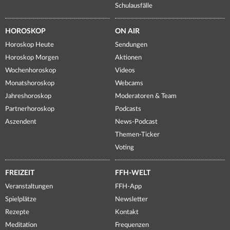
Schulausfälle
HOROSKOP
ON AIR
Horoskop Heute
Sendungen
Horoskop Morgen
Aktionen
Wochenhoroskop
Videos
Monatshoroskop
Webcams
Jahreshoroskop
Moderatoren & Team
Partnerhoroskop
Podcasts
Aszendent
News-Podcast
Themen-Ticker
Voting
FREIZEIT
FFH-WELT
Veranstaltungen
FFH-App
Spielplätze
Newsletter
Rezepte
Kontakt
Meditation
Frequenzen