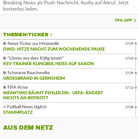
Breaking News als Push-Nachricht, Audio auf Abruf. Jetzt
kostenlos laden.
FFH-APP
THEMEN-TICKER
News-Ticker zur Hitzewelle
17:49
DWD: HITZE MACHT ZUM WOCHENENDE PAUSE
"Löwen aus dem Käfig lassen"
17:42
KSV-TRAINER KLINGBEIL HEISS AUF SAISON
Schwarze Rauchwolke
17:39
GROSSBRAND IN GERNSHEIM
FIFA-Krise
17:12
INFANTINO RÄUMT FEHLER EIN - UEFA: ÄNDERT
NICHTS AN BOYKOTT
Fußball News täglich
17:08
STAMMPLATZ
AUS DEM NETZ