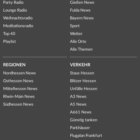
Party Radio
Gießen News
Lounge Radio
Fulda News
Weihnachtsradio
Bayern News
Meditationsradio
Sport
Top 40
Wetter
Playlist
Alle Orte
Alle Themen
REGIONEN
VERKEHR
Nordhessen News
Staus Hessen
Osthessen News
Blitzer Hessen
Mittelhessen News
Unfälle Hessen
Rhein-Main News
A3 News
Südhessen News
A5 News
A661 News
Günstig tanken
Parkhäuser
Flugplan Frankfurt