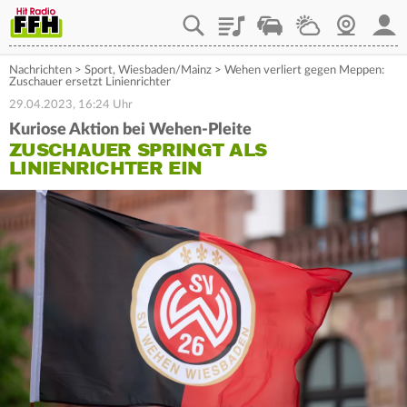
Playlist
Staupilot
Wetter
Webcam
Mein
Nachrichten
>
Sport
,
Wiesbaden/Mainz
>
Wehen verliert gegen Meppen:
Zuschauer ersetzt Linienrichter
29.04.2023, 16:24 Uhr
Kuriose Aktion bei Wehen-Pleite
ZUSCHAUER SPRINGT ALS
LINIENRICHTER EIN