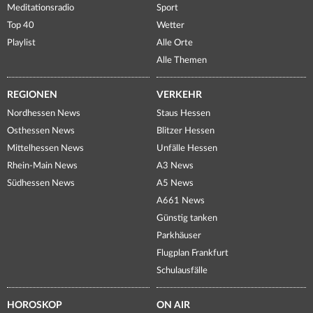
Meditationsradio
Sport
Top 40
Wetter
Playlist
Alle Orte
Alle Themen
REGIONEN
VERKEHR
Nordhessen News
Staus Hessen
Osthessen News
Blitzer Hessen
Mittelhessen News
Unfälle Hessen
Rhein-Main News
A3 News
Südhessen News
A5 News
A661 News
Günstig tanken
Parkhäuser
Flugplan Frankfurt
Schulausfälle
HOROSKOP
ON AIR