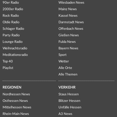
90er Radio
Wiesbaden News
2000er Radio
Mainz News
Rock Radio
Kassel News
Oldie Radio
Darmstadt News
Schlager Radio
Offenbach News
Party Radio
Gießen News
Lounge Radio
Fulda News
Weihnachtsradio
Bayern News
Meditationsradio
Sport
Top 40
Wetter
Playlist
Alle Orte
Alle Themen
REGIONEN
VERKEHR
Nordhessen News
Staus Hessen
Osthessen News
Blitzer Hessen
Mittelhessen News
Unfälle Hessen
Rhein-Main News
A3 News