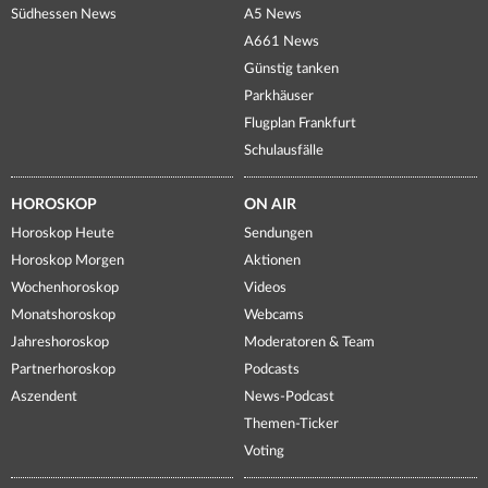
Südhessen News
A5 News
A661 News
Günstig tanken
Parkhäuser
Flugplan Frankfurt
Schulausfälle
HOROSKOP
ON AIR
Horoskop Heute
Sendungen
Horoskop Morgen
Aktionen
Wochenhoroskop
Videos
Monatshoroskop
Webcams
Jahreshoroskop
Moderatoren & Team
Partnerhoroskop
Podcasts
Aszendent
News-Podcast
Themen-Ticker
Voting