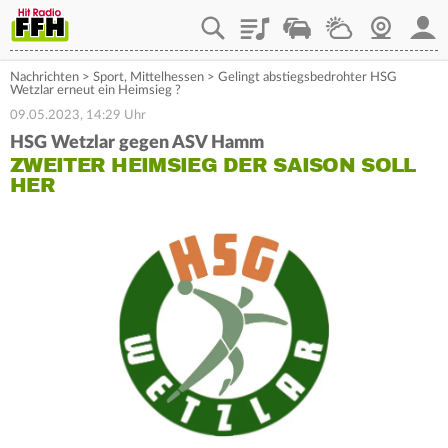
Playlist
Staupilot
Wetter
Webcam
Mein
Nachrichten
>
Sport
,
Mittelhessen
>
Gelingt abstiegsbedrohter HSG
Wetzlar erneut ein Heimsieg ?
09.05.2023, 14:29 Uhr
HSG Wetzlar gegen ASV Hamm
ZWEITER HEIMSIEG DER SAISON SOLL
HER