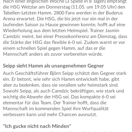
Nach einer englischen Woche (3 Spiele in 8 Tagen) empfängt
die HSG Wetzlar am Donnerstag (11.05. um 19.05 Uhr) den
Tabellen-Letzten Hamm. 2800 Fans werden in der Buderus
Arena erwartet. Die HSG, die bis jetzt nur ein mal in der
laufenden Saison zu Hause gewinnen konnte, hofft auf eine
Wiederholung aus dem letzten Heimspiel. Trainer Jasmin
Camdzic meint, bei einer Pressekonferenz am Dienstag, dass
die Stärke der HSG das flexible 6-0 sei. Zudem warnt er vor
einem schnellen Spiel gegen Hamm, auf das er die
Mannschaft anders als zuvor vorbereiten würde.
Seipp sieht Hamm als unangenehmen Gegner
Auch Geschäftsführer Björn Seipp schätzt den Gegner stark
ein. Er betont, wie sehr sich Hamm entwickelt habe, gibt
aber zu bedenken, dass sie vorallem sehr heimstark sind.
Sowohl Seipp, als auch Camdzic bekräftigen, wie stark und
wichtig die Abwehr der HSG sei. Das kompakte 6-0 sei
elementar für das Team. Der Trainer hofft, dass die
Mannschaft im kommenden Spiel ihre Wurfqualität
verbessern kann und mehr Chancen ausnutzt.
"Ich gucke nicht nach Minden"