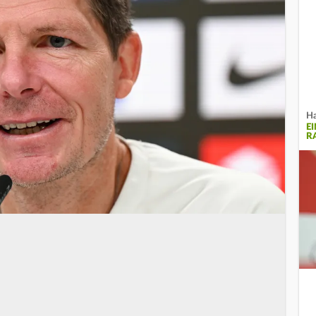
Ha
E
R