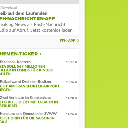
leib auf dem Laufenden
FH-NACHRICHTEN-APP
reaking News als Push-Nachricht,
dio auf Abruf. Jetzt kostenlos laden.
FFH-APP
HEMEN-TICKER
Facebook-Konzern
15:17
ETA SOLL 567 MILLIONEN
OLLAR IN FONDS FÜR KINDER
AHLEN
Polizei warnt Drohnen-Besitzer
15:16
ICHT AM FRANKFURTER AIRPORT
IEGEN!
Zwei Verletzte im Krankenhaus
14:28
UTO KOLLIDIERT MIT U-BAHN IN
BERURSEL
Konstanz und Demut beim SVWW
14:26
S IST DRIN FÜR DIE SAISON IN
GA 3