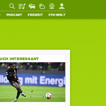
Playlist
Staupilot
Wetter
Webcam
Mein FFH
O
PODCAST
FREIZEIT
FFH-WELT
UCH INTERESSANT