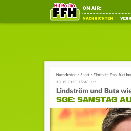
ON AIR:
NACHRICHTEN
VER
Nachrichten
>
Sport
>
Eintracht Frankfurt ho
18.05.2023, 15:48 Uhr
Lindström und Buta wie
SGE: SAMSTAG A