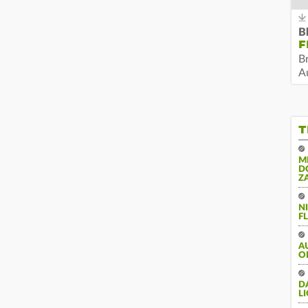
B
F
B
Au
T
M
D
Z
N
FL
A
O
DA
LI