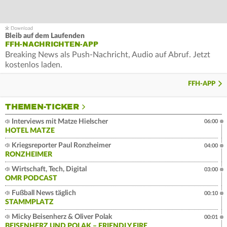
Bleib auf dem Laufenden
FFH-NACHRICHTEN-APP
Breaking News als Push-Nachricht, Audio auf Abruf. Jetzt
kostenlos laden.
FFH-APP
THEMEN-TICKER
Interviews mit Matze Hielscher
06:00
HOTEL MATZE
Kriegsreporter Paul Ronzheimer
04:00
RONZHEIMER
Wirtschaft, Tech, Digital
03:00
OMR PODCAST
Fußball News täglich
00:10
STAMMPLATZ
Micky Beisenherz & Oliver Polak
00:01
BEISENHERZ UND POLAK – FRIENDLY FIRE