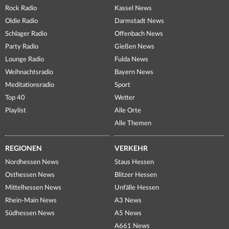
Rock Radio
Kassel News
Oldie Radio
Darmstadt News
Schlager Radio
Offenbach News
Party Radio
Gießen News
Lounge Radio
Fulda News
Weihnachtsradio
Bayern News
Meditationsradio
Sport
Top 40
Wetter
Playlist
Alle Orte
Alle Themen
REGIONEN
VERKEHR
Nordhessen News
Staus Hessen
Osthessen News
Blitzer Hessen
Mittelhessen News
Unfälle Hessen
Rhein-Main News
A3 News
Südhessen News
A5 News
A661 News