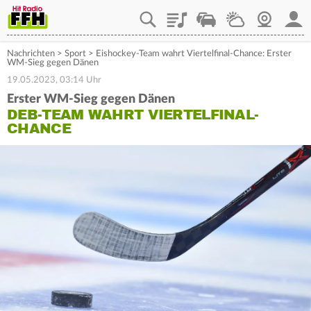
Playlist
Staupilot
Wetter
Webcam
Mein
Nachrichten
>
Sport
>
Eishockey-Team wahrt Viertelfinal-Chance: Erster
WM-Sieg gegen Dänen
19.05.2023, 03:14 Uhr
Erster WM-Sieg gegen Dänen
DEB-TEAM WAHRT VIERTELFINAL-
CHANCE