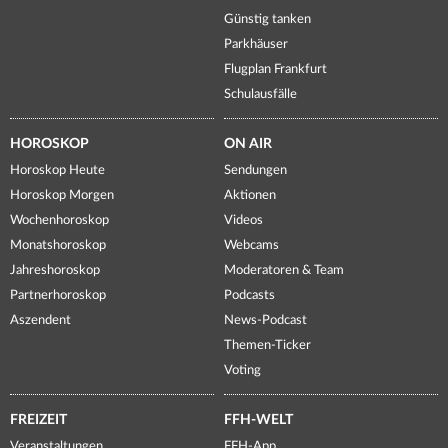
Günstig tanken
Parkhäuser
Flugplan Frankfurt
Schulausfälle
HOROSKOP
ON AIR
Horoskop Heute
Sendungen
Horoskop Morgen
Aktionen
Wochenhoroskop
Videos
Monatshoroskop
Webcams
Jahreshoroskop
Moderatoren & Team
Partnerhoroskop
Podcasts
Aszendent
News-Podcast
Themen-Ticker
Voting
FREIZEIT
FFH-WELT
Veranstaltungen
FFH-App