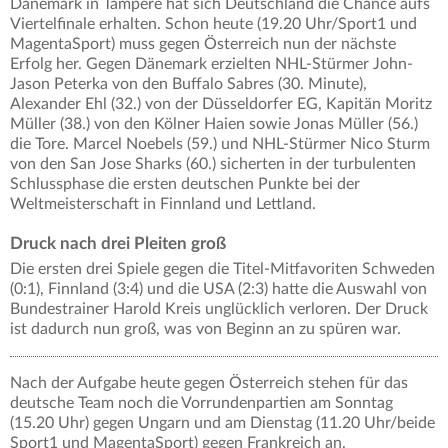
Dänemark in Tampere hat sich Deutschland die Chance aufs
Viertelfinale erhalten. Schon heute (19.20 Uhr/Sport1 und
MagentaSport) muss gegen Österreich nun der nächste
Erfolg her. Gegen Dänemark erzielten NHL-Stürmer John-
Jason Peterka von den Buffalo Sabres (30. Minute),
Alexander Ehl (32.) von der Düsseldorfer EG, Kapitän Moritz
Müller (38.) von den Kölner Haien sowie Jonas Müller (56.)
die Tore. Marcel Noebels (59.) und NHL-Stürmer Nico Sturm
von den San Jose Sharks (60.) sicherten in der turbulenten
Schlussphase die ersten deutschen Punkte bei der
Weltmeisterschaft in Finnland und Lettland.
Druck nach drei Pleiten groß
Die ersten drei Spiele gegen die Titel-Mitfavoriten Schweden
(0:1), Finnland (3:4) und die USA (2:3) hatte die Auswahl von
Bundestrainer Harold Kreis unglücklich verloren. Der Druck
ist dadurch nun groß, was von Beginn an zu spüren war.
Nach der Aufgabe heute gegen Österreich stehen für das
deutsche Team noch die Vorrundenpartien am Sonntag
(15.20 Uhr) gegen Ungarn und am Dienstag (11.20 Uhr/beide
Sport1 und MagentaSport) gegen Frankreich an.