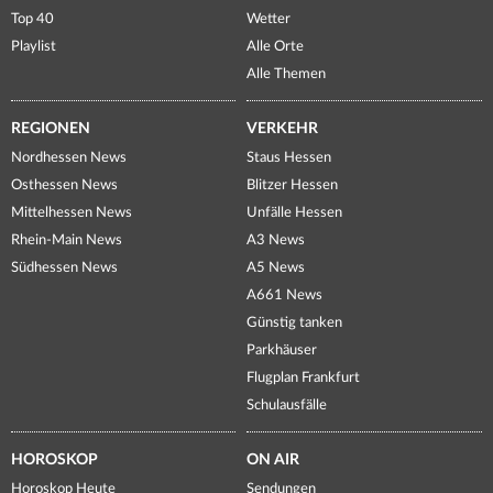
Top 40
Wetter
Playlist
Alle Orte
Alle Themen
REGIONEN
VERKEHR
Nordhessen News
Staus Hessen
Osthessen News
Blitzer Hessen
Mittelhessen News
Unfälle Hessen
Rhein-Main News
A3 News
Südhessen News
A5 News
A661 News
Günstig tanken
Parkhäuser
Flugplan Frankfurt
Schulausfälle
HOROSKOP
ON AIR
Horoskop Heute
Sendungen