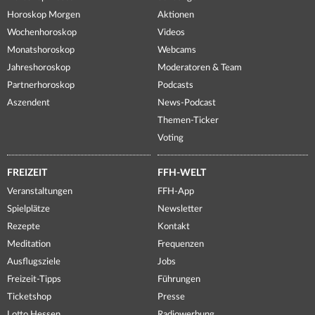
Horoskop Morgen
Aktionen
Wochenhoroskop
Videos
Monatshoroskop
Webcams
Jahreshoroskop
Moderatoren & Team
Partnerhoroskop
Podcasts
Aszendent
News-Podcast
Themen-Ticker
Voting
FREIZEIT
FFH-WELT
Veranstaltungen
FFH-App
Spielplätze
Newsletter
Rezepte
Kontakt
Meditation
Frequenzen
Ausflugsziele
Jobs
Freizeit-Tipps
Führungen
Ticketshop
Presse
Lotto Hessen
Radiowerbung