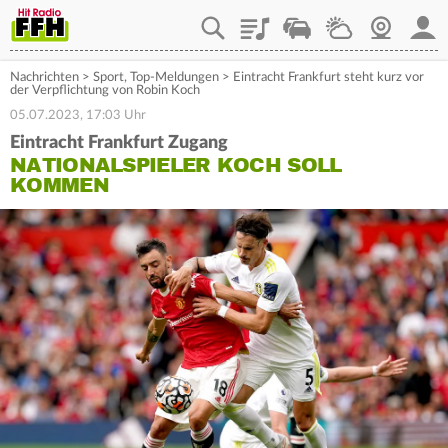
Playlist
Staupilot
Wetter
Webcam
Mein
Nachrichten
>
Sport
,
Top-Meldungen
>
Eintracht Frankfurt steht kurz vor
der Verpflichtung von Robin Koch
05.07.2023, 17:03 Uhr
Eintracht Frankfurt Zugang
NATIONALSPIELER KOCH SOLL
KOMMEN