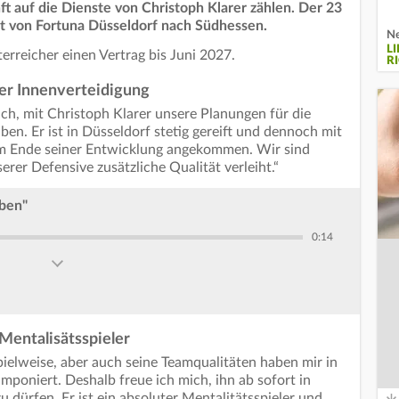
t auf die Dienste von Christoph Klarer zählen. Der 23
lt von Fortuna Düsseldorf nach Südhessen.
Ne
L
terreicher einen Vertrag bis Juni 2027.
R
er Innenverteidigung
ch, mit Christoph Klarer unsere Planungen für die
ben. Er ist in Düsseldorf stetig gereift und dennoch mit
am Ende seiner Entwicklung angekommen. Wir sind
rer Defensive zusätzliche Qualität verleiht.“
iben"
0:14
 Mentalisätsspieler
pielweise, aber auch seine Teamqualitäten haben mir in
mponiert. Deshalb freue ich mich, ihn ab sofort in
dürfen. Er ist ein absoluter Mentalitätsspieler und