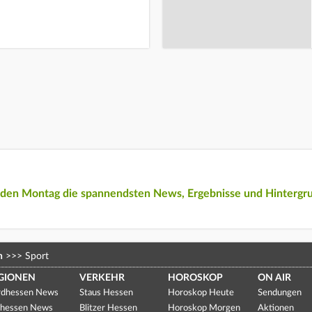
eden Montag die spannendsten News, Ergebnisse und Hintergr
n
>>>
Sport
GIONEN
VERKEHR
HOROSKOP
ON AIR
dhessen News
Staus Hessen
Horoskop Heute
Sendungen
hessen News
Blitzer Hessen
Horoskop Morgen
Aktionen