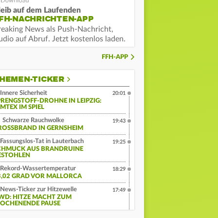
leib auf dem Laufenden
FH-NACHRICHTEN-APP
reaking News als Push-Nachricht,
dio auf Abruf. Jetzt kostenlos laden.
FFH-APP
HEMEN-TICKER
Innere Sicherheit
20:01
PRENGSTOFF-DROHNE IN LEIPZIG:
MTEX IM SPIEL
Schwarze Rauchwolke
19:43
ROSSBRAND IN GERNSHEIM
Fassungslos-Tat in Lauterbach
19:25
CHMUCK AUS BRANDRUINE
ESTOHLEN
Rekord-Wassertemperatur
18:29
3,02 GRAD VOR MALLORCA
News-Ticker zur Hitzewelle
17:49
WD: HITZE MACHT ZUM
OCHENENDE PAUSE