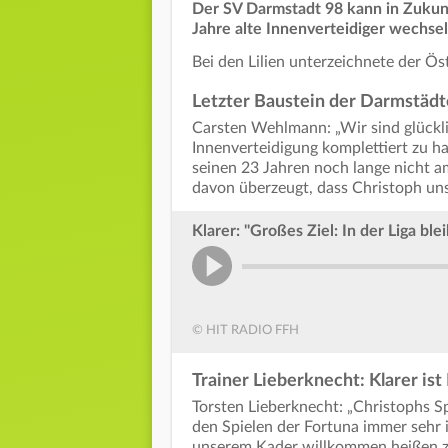
Der SV Darmstadt 98 kann in Zukunf
Jahre alte Innenverteidiger wechse
Bei den Lilien unterzeichnete der Ös
Letzter Baustein der Darmstädt
Carsten Wehlmann: „Wir sind glückli
Innenverteidigung komplettiert zu ha
seinen 23 Jahren noch lange nicht 
davon überzeugt, dass Christoph unse
Klarer: "Großes Ziel: In der Liga ble
© HIT RADIO FFH
Trainer Lieberknecht: Klarer ist
Torsten Lieberknecht: „Christophs S
den Spielen der Fortuna immer sehr i
unserem Kader willkommen heißen zu 