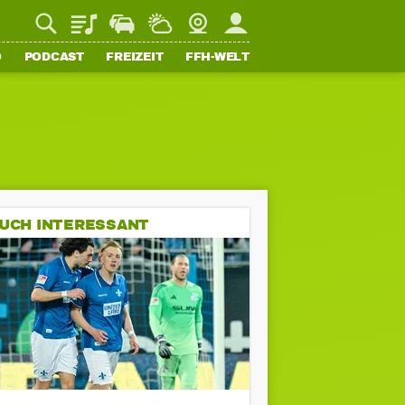
Playlist
Staupilot
Wetter
Webcam
Mein FFH
O
PODCAST
FREIZEIT
FFH-WELT
UCH INTERESSANT