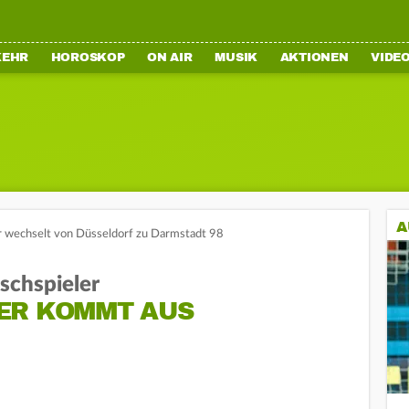
KEHR
HOROSKOP
ON AIR
MUSIK
AKTIONEN
VIDE
A
rer wechselt von Düsseldorf zu Darmstadt 98
schspieler
ER KOMMT AUS