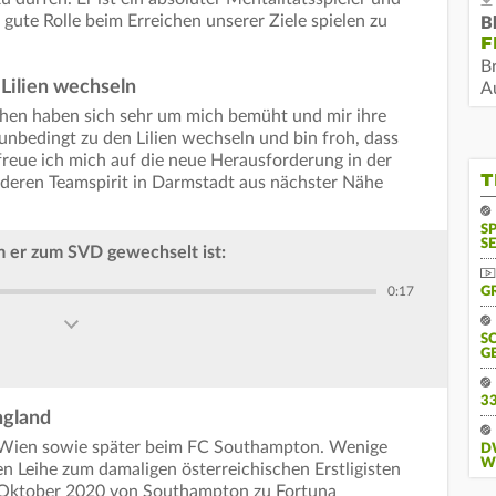
 gute Rolle beim Erreichen unserer Ziele spielen zu
B
F
B
 Lilien wechseln
Au
chen haben sich sehr um mich bemüht und mir ihre
 unbedingt zu den Lilien wechseln und bin froh, dass
 freue ich mich auf die neue Herausforderung in der
T
nderen Teamspirit in Darmstadt aus nächster Nähe
S
SE
 er zum SVD gewechselt ist:
0:17
G
S
G
3
ngland
d Wien sowie später beim FC Southampton. Wenige
D
W
n Leihe zum damaligen österreichischen Erstligisten
m Oktober 2020 von Southampton zu Fortuna