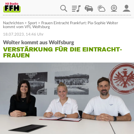
Playlist
Staupilot
Wetter
Webcam
Mein
Nachrichten
>
Sport
>
Frauen Eintracht Frankfurt: Pia-Sophie Wolter
kommt vom VFL Wolfsburg
18.07.2023, 14:46 Uhr
Wolter kommt aus Wolfsburg
VERSTÄRKUNG FÜR DIE EINTRACHT-
FRAUEN