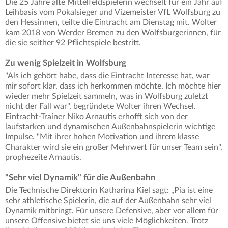
Die 25 Jahre alte Mittelfeldspielerin wechselt für ein Jahr auf
Leihbasis vom Pokalsieger und Vizemeister VfL Wolfsburg zu
den Hessinnen, teilte die Eintracht am Dienstag mit. Wolter
kam 2018 von Werder Bremen zu den Wolfsburgerinnen, für
die sie seither 92 Pflichtspiele bestritt.
Zu wenig Spielzeit in Wolfsburg
"Als ich gehört habe, dass die Eintracht Interesse hat, war
mir sofort klar, dass ich herkommen möchte. Ich möchte hier
wieder mehr Spielzeit sammeln, was in Wolfsburg zuletzt
nicht der Fall war", begründete Wolter ihren Wechsel.
Eintracht-Trainer Niko Arnautis erhofft sich von der
laufstarken und dynamischen Außenbahnspielerin wichtige
Impulse. "Mit ihrer hohen Motivation und ihrem klasse
Charakter wird sie ein großer Mehrwert für unser Team sein",
prophezeite Arnautis.
"Sehr viel Dynamik" für die Außenbahn
Die Technische Direktorin Katharina Kiel sagt: „Pia ist eine
sehr athletische Spielerin, die auf der Außenbahn sehr viel
Dynamik mitbringt. Für unsere Defensive, aber vor allem für
unsere Offensive bietet sie uns viele Möglichkeiten. Trotz