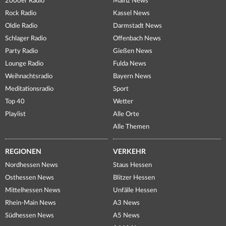
2000er Radio
Mainz News
Rock Radio
Kassel News
Oldie Radio
Darmstadt News
Schlager Radio
Offenbach News
Party Radio
Gießen News
Lounge Radio
Fulda News
Weihnachtsradio
Bayern News
Meditationsradio
Sport
Top 40
Wetter
Playlist
Alle Orte
Alle Themen
REGIONEN
VERKEHR
Nordhessen News
Staus Hessen
Osthessen News
Blitzer Hessen
Mittelhessen News
Unfälle Hessen
Rhein-Main News
A3 News
Südhessen News
A5 News