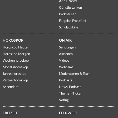
A661 News
Günstig tanken
Parkhäuser
Flugplan Frankfurt
Schulausfälle
HOROSKOP
ON AIR
Horoskop Heute
Sendungen
Horoskop Morgen
Aktionen
Wochenhoroskop
Videos
Monatshoroskop
Webcams
Jahreshoroskop
Moderatoren & Team
Partnerhoroskop
Podcasts
Aszendent
News-Podcast
Themen-Ticker
Voting
FREIZEIT
FFH-WELT