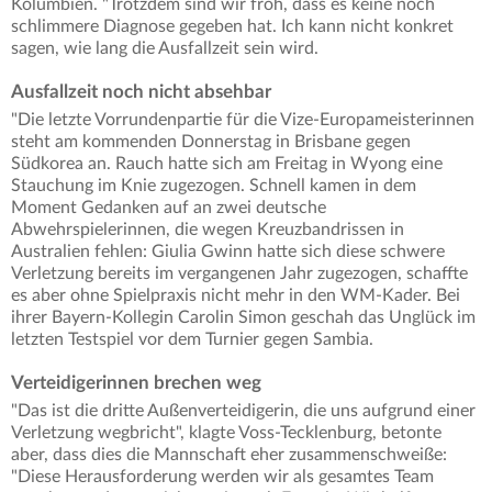
Kolumbien. "Trotzdem sind wir froh, dass es keine noch
schlimmere Diagnose gegeben hat. Ich kann nicht konkret
sagen, wie lang die Ausfallzeit sein wird.
Ausfallzeit noch nicht absehbar
"Die letzte Vorrundenpartie für die Vize-Europameisterinnen
steht am kommenden Donnerstag in Brisbane gegen
Südkorea an. Rauch hatte sich am Freitag in Wyong eine
Stauchung im Knie zugezogen. Schnell kamen in dem
Moment Gedanken auf an zwei deutsche
Abwehrspielerinnen, die wegen Kreuzbandrissen in
Australien fehlen: Giulia Gwinn hatte sich diese schwere
Verletzung bereits im vergangenen Jahr zugezogen, schaffte
es aber ohne Spielpraxis nicht mehr in den WM-Kader. Bei
ihrer Bayern-Kollegin Carolin Simon geschah das Unglück im
letzten Testspiel vor dem Turnier gegen Sambia.
Verteidigerinnen brechen weg
"Das ist die dritte Außenverteidigerin, die uns aufgrund einer
Verletzung wegbricht", klagte Voss-Tecklenburg, betonte
aber, dass dies die Mannschaft eher zusammenschweiße:
"Diese Herausforderung werden wir als gesamtes Team