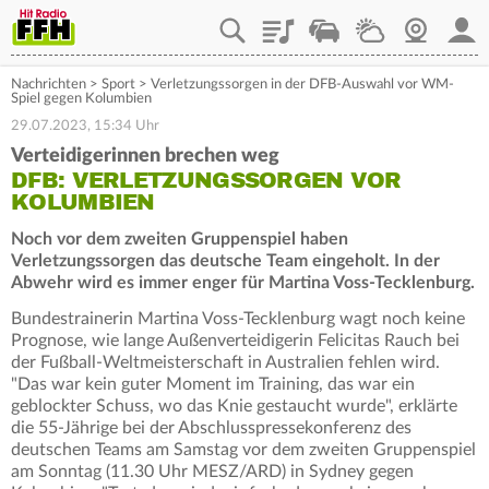
Playlist
Staupilot
Wetter
Webcam
Mein
Nachrichten
>
Sport
>
Verletzungssorgen in der DFB-Auswahl vor WM-
Spiel gegen Kolumbien
29.07.2023, 15:34 Uhr
Verteidigerinnen brechen weg
DFB: VERLETZUNGSSORGEN VOR
KOLUMBIEN
Noch vor dem zweiten Gruppenspiel haben
Verletzungssorgen das deutsche Team eingeholt. In der
Abwehr wird es immer enger für Martina Voss-Tecklenburg.
Bundestrainerin Martina Voss-Tecklenburg wagt noch keine
Prognose, wie lange Außenverteidigerin Felicitas Rauch bei
der Fußball-Weltmeisterschaft in Australien fehlen wird.
"Das war kein guter Moment im Training, das war ein
geblockter Schuss, wo das Knie gestaucht wurde", erklärte
die 55-Jährige bei der Abschlusspressekonferenz des
deutschen Teams am Samstag vor dem zweiten Gruppenspiel
am Sonntag (11.30 Uhr MESZ/ARD) in Sydney gegen