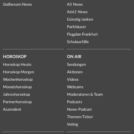
Südhessen News
A5 News
A661 News
Günstig tanken
Parkhäuser
Flugplan Frankfurt
Schulausfälle
HOROSKOP
ON AIR
Horoskop Heute
Sendungen
Horoskop Morgen
Aktionen
Wochenhoroskop
Videos
Monatshoroskop
Webcams
Jahreshoroskop
Moderatoren & Team
Partnerhoroskop
Podcasts
Aszendent
News-Podcast
Themen-Ticker
Voting