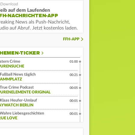
leib auf dem Laufenden
FH-NACHRICHTEN-APP
reaking News als Push-Nachricht,
dio auf Abruf. Jetzt kostenlos laden.
FFH-APP
HEMEN-TICKER
stern Crime
01:00
PURENSUCHE
Fußball News täglich
00:21
TAMMPLATZ
True Crime Podcast
00:05
PURENELEMENTE ORIGINAL
Klaas Heufer-Umlauf
00:01
AYWATCH BERLIN
Wahre Liebesgeschichten
00:01
RUE LOVE