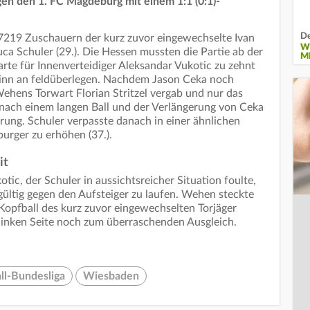
en den 1. FC Magdeburg mit einem 1:1 (0:1)-
De
7219 Zuschauern der kurz zuvor eingewechselte Ivan
W
uca Schuler (29.). Die Hessen mussten die Partie ab der
MI
rte für Innenverteidiger Aleksandar Vukotic zu zehnt
inn an feldüberlegen. Nachdem Jason Ceka noch
hens Torwart Florian Stritzel vergab und nur das
r nach einem langen Ball und der Verlängerung von Ceka
rung. Schuler verpasste danach in einer ähnlichen
urger zu erhöhen (37.).
it
tic, der Schuler in aussichtsreicher Situation foulte,
gültig gegen den Aufsteiger zu laufen. Wehen steckte
Kopfball des kurz zuvor eingewechselten Torjäger
 linken Seite noch zum überraschenden Ausgleich.
ll-Bundesliga
Wiesbaden