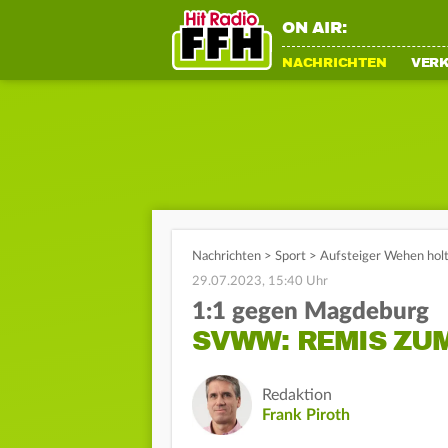
ON AIR:
NACHRICHTEN
VER
Nachrichten
>
Sport
>
Aufsteiger Wehen hol
29.07.2023, 15:40 Uhr
1:1 gegen Magdeburg
SVWW: REMIS ZU
Redaktion
Frank Piroth