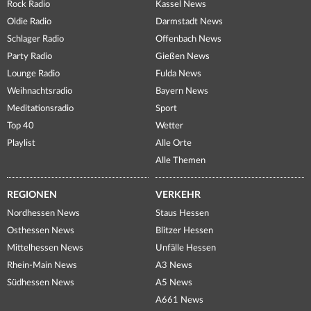
Rock Radio
Kassel News
Oldie Radio
Darmstadt News
Schlager Radio
Offenbach News
Party Radio
Gießen News
Lounge Radio
Fulda News
Weihnachtsradio
Bayern News
Meditationsradio
Sport
Top 40
Wetter
Playlist
Alle Orte
Alle Themen
REGIONEN
VERKEHR
Nordhessen News
Staus Hessen
Osthessen News
Blitzer Hessen
Mittelhessen News
Unfälle Hessen
Rhein-Main News
A3 News
Südhessen News
A5 News
A661 News