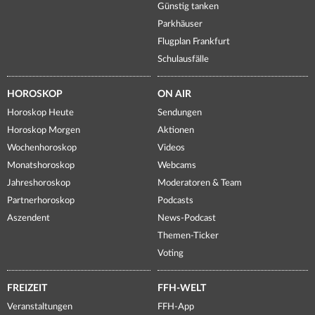
Günstig tanken
Parkhäuser
Flugplan Frankfurt
Schulausfälle
HOROSKOP
ON AIR
Horoskop Heute
Sendungen
Horoskop Morgen
Aktionen
Wochenhoroskop
Videos
Monatshoroskop
Webcams
Jahreshoroskop
Moderatoren & Team
Partnerhoroskop
Podcasts
Aszendent
News-Podcast
Themen-Ticker
Voting
FREIZEIT
FFH-WELT
Veranstaltungen
FFH-App