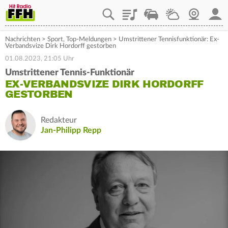
Playlist
Staupilot
Wetter
Webcam
Mein
Nachrichten
>
Sport
,
Top-Meldungen
>
Umstrittener Tennisfunktionär: Ex-
Verbandsvize Dirk Hordorff gestorben
01.08.2023, 21:05 Uhr
Umstrittener Tennis-Funktionär
EX-VERBANDSVIZE DIRK HORDORFF
GESTORBEN
Redakteur
Jan-Philipp Repp