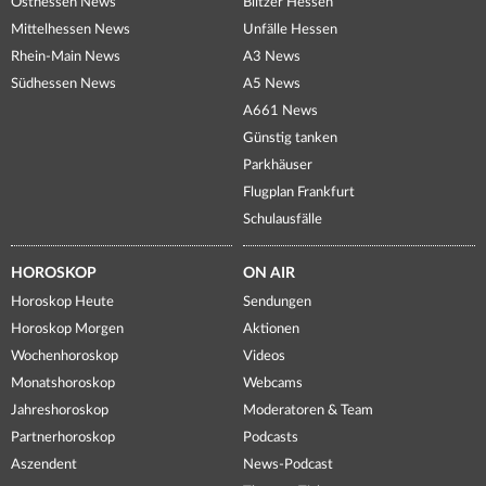
Osthessen News
Blitzer Hessen
Mittelhessen News
Unfälle Hessen
Rhein-Main News
A3 News
Südhessen News
A5 News
A661 News
Günstig tanken
Parkhäuser
Flugplan Frankfurt
Schulausfälle
HOROSKOP
ON AIR
Horoskop Heute
Sendungen
Horoskop Morgen
Aktionen
Wochenhoroskop
Videos
Monatshoroskop
Webcams
Jahreshoroskop
Moderatoren & Team
Partnerhoroskop
Podcasts
Aszendent
News-Podcast