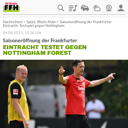
Playlist
Staupilot
Wetter
Webcam
Mein
Nachrichten
>
Sport
,
Rhein-Main
>
Saisoneröffnung der Frankfurter
Eintracht: Testspiel gegen Nottingham
04.08.2023, 15:36 Uhr
Saisoneröffnung der Frankfurter
EINTRACHT TESTET GEGEN
NOTTINGHAM FOREST