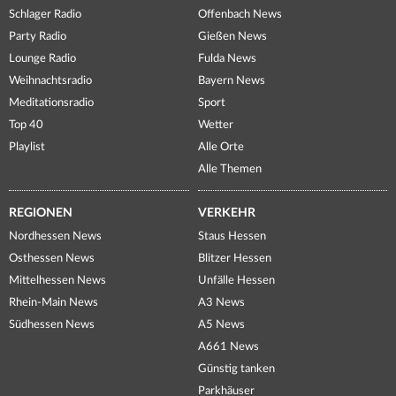
Schlager Radio
Offenbach News
Party Radio
Gießen News
Lounge Radio
Fulda News
Weihnachtsradio
Bayern News
Meditationsradio
Sport
Top 40
Wetter
Playlist
Alle Orte
Alle Themen
REGIONEN
VERKEHR
Nordhessen News
Staus Hessen
Osthessen News
Blitzer Hessen
Mittelhessen News
Unfälle Hessen
Rhein-Main News
A3 News
Südhessen News
A5 News
A661 News
Günstig tanken
Parkhäuser