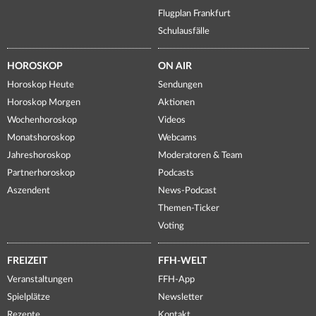
Flugplan Frankfurt
Schulausfälle
HOROSKOP
ON AIR
Horoskop Heute
Sendungen
Horoskop Morgen
Aktionen
Wochenhoroskop
Videos
Monatshoroskop
Webcams
Jahreshoroskop
Moderatoren & Team
Partnerhoroskop
Podcasts
Aszendent
News-Podcast
Themen-Ticker
Voting
FREIZEIT
FFH-WELT
Veranstaltungen
FFH-App
Spielplätze
Newsletter
Rezepte
Kontakt