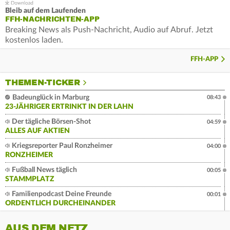
Bleib auf dem Laufenden
FFH-NACHRICHTEN-APP
Breaking News als Push-Nachricht, Audio auf Abruf. Jetzt
kostenlos laden.
FFH-APP
THEMEN-TICKER
Badeunglück in Marburg
08:43
23-JÄHRIGER ERTRINKT IN DER LAHN
Der tägliche Börsen-Shot
04:59
ALLES AUF AKTIEN
Kriegsreporter Paul Ronzheimer
04:00
RONZHEIMER
Fußball News täglich
00:05
STAMMPLATZ
Familienpodcast Deine Freunde
00:01
ORDENTLICH DURCHEINANDER
AUS DEM NETZ