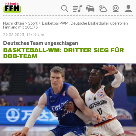
Playlist
Staupilot
Wetter
Webcam
Mein
Nachrichten
>
Sport
>
Basketball-WM: Deutsche Basketballer überrollen
Finnland mit 101:75
29.08.2023, 11:19 Uhr
Deutsches Team ungeschlagen
BASKTEBALL-WM: DRITTER SIEG FÜR
DBB-TEAM