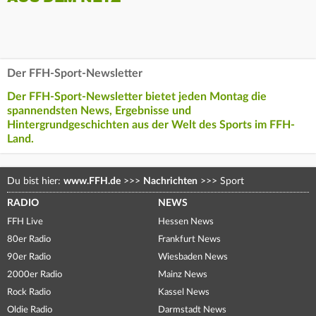
Der FFH-Sport-Newsletter
Der FFH-Sport-Newsletter bietet jeden Montag die
spannendsten News, Ergebnisse und
Hintergrundgeschichten aus der Welt des Sports im FFH-
Land.
Du bist hier:
www.FFH.de
>>>
Nachrichten
>>>
Sport
RADIO
NEWS
FFH Live
Hessen News
80er Radio
Frankfurt News
90er Radio
Wiesbaden News
2000er Radio
Mainz News
Rock Radio
Kassel News
Oldie Radio
Darmstadt News