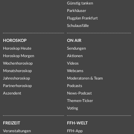
Günstig tanken
Parkhäuser
Flugplan Frankfurt
Schulausfälle
HOROSKOP
ON AIR
Horoskop Heute
Sendungen
Horoskop Morgen
Aktionen
Wochenhoroskop
Videos
Monatshoroskop
Webcams
Jahreshoroskop
Moderatoren & Team
Partnerhoroskop
Podcasts
Aszendent
News-Podcast
Themen-Ticker
Voting
FREIZEIT
FFH-WELT
Veranstaltungen
FFH-App