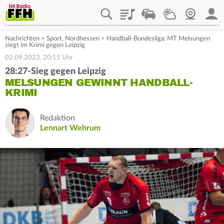
Playlist
Staupilot
Wetter
Webcam
Mein
Nachrichten
>
Sport
,
Nordhessen
>
Handball-Bundesliga: MT Melsungen
siegt im Krimi gegen Leipzig
02.09.2023, 20:15 Uhr
28:27-Sieg gegen Leipzig
MELSUNGEN GEWINNT HANDBALL-
KRIMI
Redaktion
Lennart Wehrum