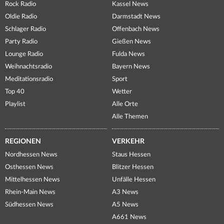
Rock Radio
Kassel News
Oldie Radio
Darmstadt News
Schlager Radio
Offenbach News
Party Radio
Gießen News
Lounge Radio
Fulda News
Weihnachtsradio
Bayern News
Meditationsradio
Sport
Top 40
Wetter
Playlist
Alle Orte
Alle Themen
REGIONEN
VERKEHR
Nordhessen News
Staus Hessen
Osthessen News
Blitzer Hessen
Mittelhessen News
Unfälle Hessen
Rhein-Main News
A3 News
Südhessen News
A5 News
A661 News