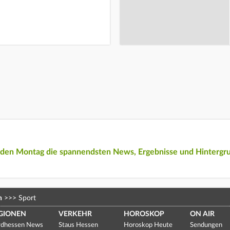
eden Montag die spannendsten News, Ergebnisse und Hintergr
n
>>>
Sport
GIONEN
VERKEHR
HOROSKOP
ON AIR
dhessen News
Staus Hessen
Horoskop Heute
Sendungen