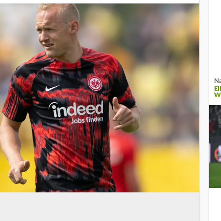
Na
E
W