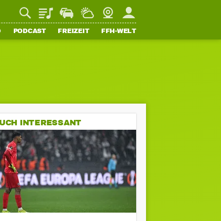
Playlist
Staupilot
Wetter
Webcam
Mein FFH
O
PODCAST
FREIZEIT
FFH-WELT
UCH INTERESSANT