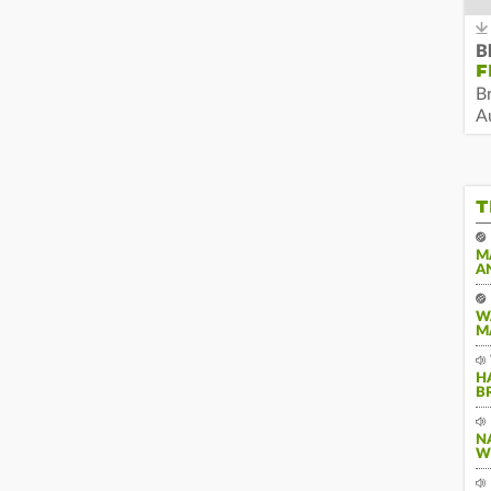
B
F
B
Au
T
M
A
W
M
H
B
N
W