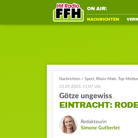
ON AIR:
NACHRICHTEN
VER
Nachrichten
>
Sport
,
Rhein-Main
,
Top-Meldu
23.09.2023, 11:07 Uhr
Götze ungewiss
EINTRACHT: RODE
Redakteurin
Simone Gutberlet