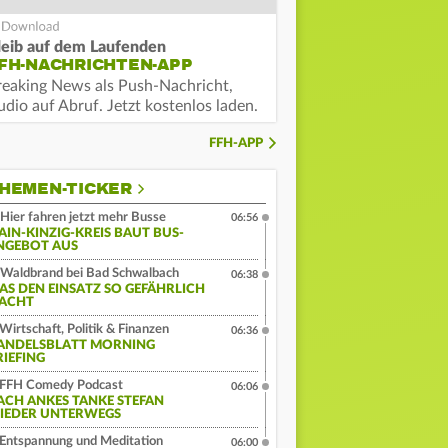
leib auf dem Laufenden
FH-NACHRICHTEN-APP
reaking News als Push-Nachricht,
dio auf Abruf. Jetzt kostenlos laden.
FFH-APP
HEMEN-TICKER
Hier fahren jetzt mehr Busse
06:56
AIN-KINZIG-KREIS BAUT BUS-
NGEBOT AUS
Waldbrand bei Bad Schwalbach
06:38
AS DEN EINSATZ SO GEFÄHRLICH
ACHT
Wirtschaft, Politik & Finanzen
06:36
ANDELSBLATT MORNING
RIEFING
FFH Comedy Podcast
06:06
ACH ANKES TANKE STEFAN
IEDER UNTERWEGS
Entspannung und Meditation
06:00