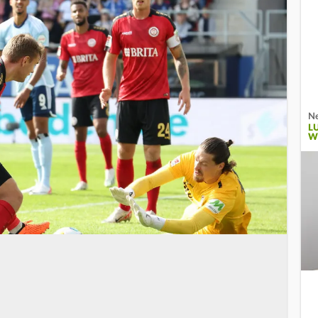
Ne
L
W