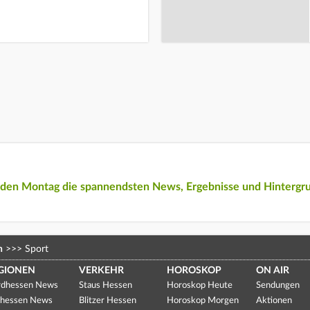
eden Montag die spannendsten News, Ergebnisse und Hintergr
n
>>>
Sport
GIONEN
VERKEHR
HOROSKOP
ON AIR
dhessen News
Staus Hessen
Horoskop Heute
Sendungen
hessen News
Blitzer Hessen
Horoskop Morgen
Aktionen