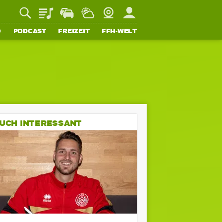
Playlist
Staupilot
Wetter
Webcam
Mein FFH
O
PODCAST
FREIZEIT
FFH-WELT
UCH INTERESSANT