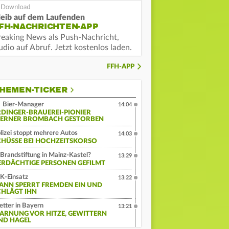
leib auf dem Laufenden
FH-NACHRICHTEN-APP
reaking News als Push-Nachricht,
dio auf Abruf. Jetzt kostenlos laden.
FFH-APP
HEMEN-TICKER
Bier-Manager
14:04
RDINGER-BRAUEREI-PIONIER
ERNER BROMBACH GESTORBEN
lizei stoppt mehrere Autos
14:03
CHÜSSE BEI HOCHZEITSKORSO
Brandstiftung in Mainz-Kastel?
13:29
ERDÄCHTIGE PERSONEN GEFILMT
K-Einsatz
13:22
ANN SPERRT FREMDEN EIN UND
CHLÄGT IHN
tter in Bayern
13:21
ARNUNG VOR HITZE, GEWITTERN
ND HAGEL