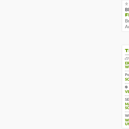
B
F
B
Au
T
E
W
Po
S
V
SE
M
S
We
W
U