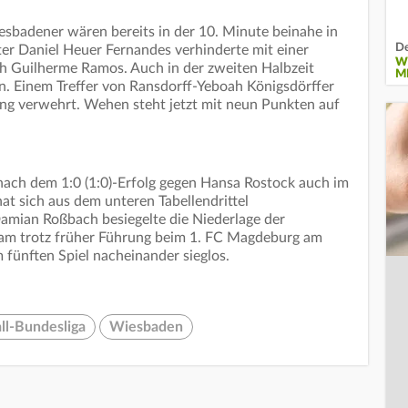
sbadener wären bereits in der 10. Minute beinahe in
De
r Daniel Heuer Fernandes verhinderte mit einer
W
ch Guilherme Ramos. Auch in der zweiten Halbzeit
MI
n. Einem Treffer von Ransdorff-Yeboah Königsdörffer
g verwehrt. Wehen steht jetzt mit neun Punkten auf
nach dem 1:0 (1:0)-Erfolg gegen Hansa Rostock auch im
hat sich aus dem unteren Tabellendrittel
Damian Roßbach besiegelte die Niederlage der
kam trotz früher Führung beim 1. FC Magdeburg am
 fünften Spiel nacheinander sieglos.
ll-Bundesliga
Wiesbaden