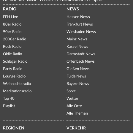
Du bist hier:
www.FFH.de
>>>
Nachrichten
>>>
Sport
RADIO
NEWS
FFH Live
Hessen News
80er Radio
Frankfurt News
90er Radio
Wiesbaden News
2000er Radio
Mainz News
Rock Radio
Kassel News
Oldie Radio
Darmstadt News
Schlager Radio
Offenbach News
Party Radio
Gießen News
Lounge Radio
Fulda News
Weihnachtsradio
Bayern News
Meditationsradio
Sport
Top 40
Wetter
Playlist
Alle Orte
Alle Themen
REGIONEN
VERKEHR