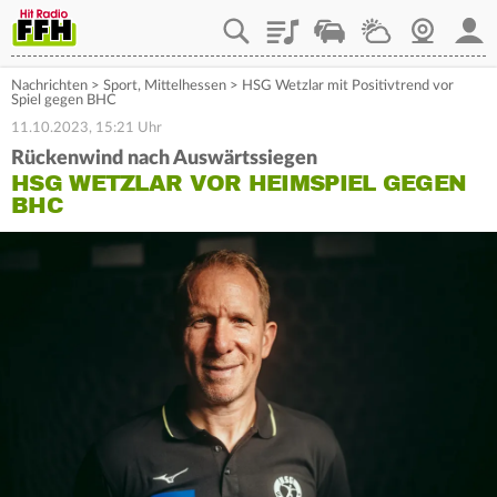
Playlist
Staupilot
Wetter
Webcam
Mein
Nachrichten
>
Sport
,
Mittelhessen
>
HSG Wetzlar mit Positivtrend vor
Spiel gegen BHC
11.10.2023, 15:21 Uhr
Rückenwind nach Auswärtssiegen
HSG WETZLAR VOR HEIMSPIEL GEGEN
BHC