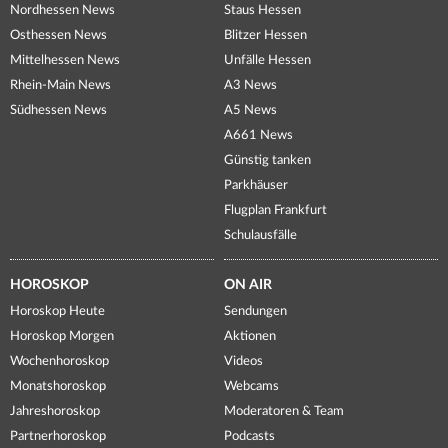
Nordhessen News
Staus Hessen
Osthessen News
Blitzer Hessen
Mittelhessen News
Unfälle Hessen
Rhein-Main News
A3 News
Südhessen News
A5 News
A661 News
Günstig tanken
Parkhäuser
Flugplan Frankfurt
Schulausfälle
HOROSKOP
ON AIR
Horoskop Heute
Sendungen
Horoskop Morgen
Aktionen
Wochenhoroskop
Videos
Monatshoroskop
Webcams
Jahreshoroskop
Moderatoren & Team
Partnerhoroskop
Podcasts