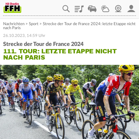
Playlist
Staupilot
Wetter
Webcam
Mein
Nachrichten
>
Sport
>
Strecke der Tour de France 2024: letzte Etappe nicht
nach Paris
26.10.2023, 14:59 Uhr
Strecke der Tour de France 2024
111. TOUR: LETZTE ETAPPE NICHT
NACH PARIS