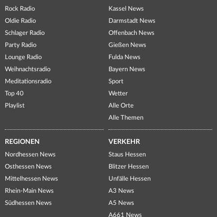
Rock Radio
Kassel News
Oldie Radio
Darmstadt News
Schlager Radio
Offenbach News
Party Radio
Gießen News
Lounge Radio
Fulda News
Weihnachtsradio
Bayern News
Meditationsradio
Sport
Top 40
Wetter
Playlist
Alle Orte
Alle Themen
REGIONEN
VERKEHR
Nordhessen News
Staus Hessen
Osthessen News
Blitzer Hessen
Mittelhessen News
Unfälle Hessen
Rhein-Main News
A3 News
Südhessen News
A5 News
A661 News