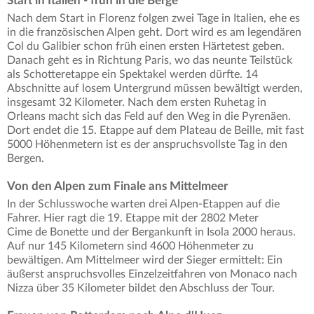
Start in Italien - früh in die Berge
Nach dem Start in Florenz folgen zwei Tage in Italien, ehe es
in die französischen Alpen geht. Dort wird es am legendären
Col du Galibier schon früh einen ersten Härtetest geben.
Danach geht es in Richtung Paris, wo das neunte Teilstück
als Schotteretappe ein Spektakel werden dürfte. 14
Abschnitte auf losem Untergrund müssen bewältigt werden,
insgesamt 32 Kilometer. Nach dem ersten Ruhetag in
Orleans macht sich das Feld auf den Weg in die Pyrenäen.
Dort endet die 15. Etappe auf dem Plateau de Beille, mit fast
5000 Höhenmetern ist es der anspruchsvollste Tag in den
Bergen.
Von den Alpen zum Finale ans Mittelmeer
In der Schlusswoche warten drei Alpen-Etappen auf die
Fahrer. Hier ragt die 19. Etappe mit der 2802 Meter
Cime de Bonette und der Bergankunft in Isola 2000 heraus.
Auf nur 145 Kilometern sind 4600 Höhenmeter zu
bewältigen. Am Mittelmeer wird der Sieger ermittelt: Ein
äußerst anspruchsvolles Einzelzeitfahren von Monaco nach
Nizza über 35 Kilometer bildet den Abschluss der Tour.