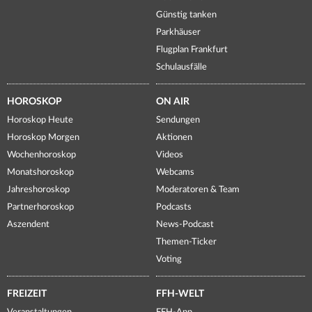
Günstig tanken
Parkhäuser
Flugplan Frankfurt
Schulausfälle
HOROSKOP
ON AIR
Horoskop Heute
Sendungen
Horoskop Morgen
Aktionen
Wochenhoroskop
Videos
Monatshoroskop
Webcams
Jahreshoroskop
Moderatoren & Team
Partnerhoroskop
Podcasts
Aszendent
News-Podcast
Themen-Ticker
Voting
FREIZEIT
FFH-WELT