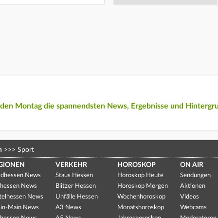
eden Montag die spannendsten News, Ergebnisse und Hintergr
n
>>>
Sport
GIONEN
VERKEHR
HOROSKOP
ON AIR
dhessen News
Staus Hessen
Horoskop Heute
Sendungen
hessen News
Blitzer Hessen
Horoskop Morgen
Aktionen
telhessen News
Unfälle Hessen
Wochenhoroskop
Videos
in-Main News
A3 News
Monatshoroskop
Webcams