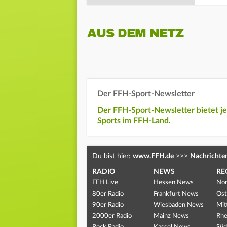
AUS DEM NETZ
Der FFH-Sport-Newsletter
Der FFH-Sport-Newsletter bietet j
Sports im FFH-Land.
Du bist hier:
www.FFH.de
>>>
Nachrichte
RADIO
NEWS
RE
FFH Live
Hessen News
Nor
80er Radio
Frankfurt News
Ost
90er Radio
Wiesbaden News
Mit
2000er Radio
Mainz News
Rhe