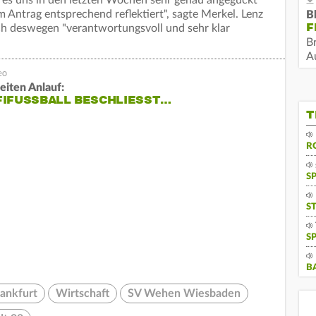
ntrag entsprechend reflektiert", sagte Merkel. Lenz
B
F
h deswegen "verantwortungsvoll und sehr klar
B
Au
eiten Anlauf:
IFUSSBALL BESCHLIESST…
T
R
S
S
S
B
rankfurt
Wirtschaft
SV Wehen Wiesbaden