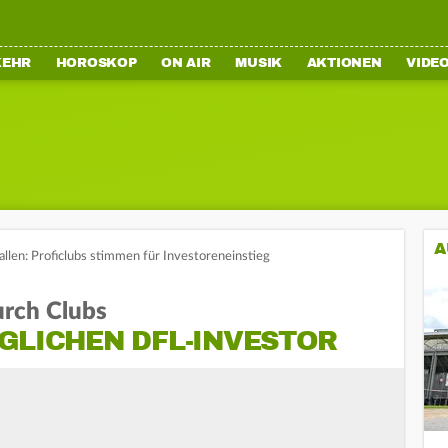
KEHR
HOROSKOP
ON AIR
MUSIK
AKTIONEN
VIDE
A
llen: Proficlubs stimmen für Investoreneinstieg
rch Clubs
GLICHEN DFL-INVESTOR