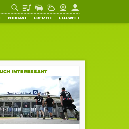
Playlist
Staupilot
Wetter
Webcam
Mein FFH
O
PODCAST
FREIZEIT
FFH-WELT
UCH INTERESSANT