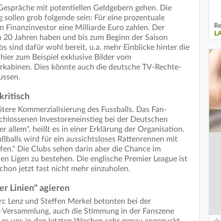
Gespräche mit potentiellen Geldgebern gehen. Die
sollen grob folgende sein: Für eine prozentuale
Re
in Finanzinvestor eine Milliarde Euro zahlen. Der
L
on 20 Jahren haben und bis zum Beginn der Saison
s sind dafür wohl bereit, u.a. mehr Einblicke hinter die
hier zum Beispiel exklusive Bilder vom
rkabinen. Dies könnte auch die deutsche TV-Rechte-
ussen.
kritisch
itere Kommerzialisierung des Fussballs. Das Fan-
chlossenen Investoreneinstieg bei der Deutschen
ber allem", heißt es in einer Erklärung der Organisation.
ußballs wird für ein aussichtsloses Rattenrennen mit
en." Die Clubs sehen darin aber die Chance im
 Ligen zu bestehen. Die englische Premier League ist
schon jetzt fast nicht mehr einzuholen.
er Linien" agieren
c Lenz und Steffen Merkel betonten bei der
e Versammlung, auch die Stimmung in der Fanszene
 es uns in den letzten Wochen sehr genau angeguckt