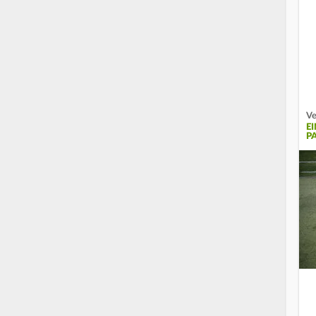
Ve
E
P