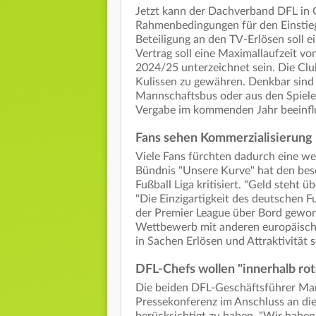
Jetzt kann der Dachverband DFL in 
Rahmenbedingungen für den Einstieg 
Beteiligung an den TV-Erlösen soll e
Vertrag soll eine Maximallaufzeit v
2024/25 unterzeichnet sein. Die Club
Kulissen zu gewähren. Denkbar sind 
Mannschaftsbus oder aus den Spiele
Vergabe im kommenden Jahr beeinfl
Fans sehen Kommerzialisierung 
Viele Fans fürchten dadurch eine we
Bündnis "Unsere Kurve" hat den bes
Fußball Liga kritisiert. "Geld steht ü
"Die Einzigartigkeit des deutschen F
der Premier League über Bord geworf
Wettbewerb mit anderen europäischen
in Sachen Erlösen und Attraktivität 
DFL-Chefs wollen "innerhalb rot
Die beiden DFL-Geschäftsführer Mar
Pressekonferenz im Anschluss an di
berücksichtigt zu haben. "Wir haben