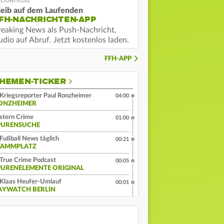
leib auf dem Laufenden
FH-NACHRICHTEN-APP
reaking News als Push-Nachricht,
dio auf Abruf. Jetzt kostenlos laden.
FFH-APP
HEMEN-TICKER
Kriegsreporter Paul Ronzheimer
04:00
ONZHEIMER
stern Crime
01:00
PURENSUCHE
Fußball News täglich
00:21
TAMMPLATZ
True Crime Podcast
00:05
PURENELEMENTE ORIGINAL
Klaas Heufer-Umlauf
00:01
AYWATCH BERLIN