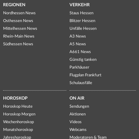
REGIONEN
VERKEHR
Nordhessen News
Staus Hessen
Osthessen News
Blitzer Hessen
Mittelhessen News
Unfälle Hessen
Rhein-Main News
A3 News
Südhessen News
A5 News
A661 News
Günstig tanken
Parkhäuser
Flugplan Frankfurt
Schulausfälle
HOROSKOP
ON AIR
Horoskop Heute
Sendungen
Horoskop Morgen
Aktionen
Wochenhoroskop
Videos
Monatshoroskop
Webcams
Jahreshoroskop
Moderatoren & Team