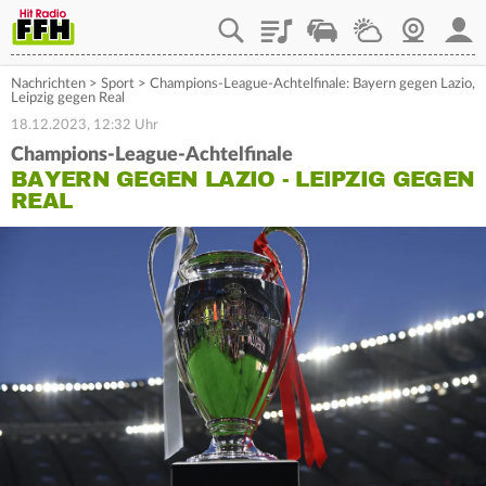
Playlist
Staupilot
Wetter
Webcam
Mein
Nachrichten
>
Sport
>
Champions-League-Achtelfinale: Bayern gegen Lazio,
Leipzig gegen Real
18.12.2023, 12:32 Uhr
Champions-League-Achtelfinale
BAYERN GEGEN LAZIO - LEIPZIG GEGEN
REAL