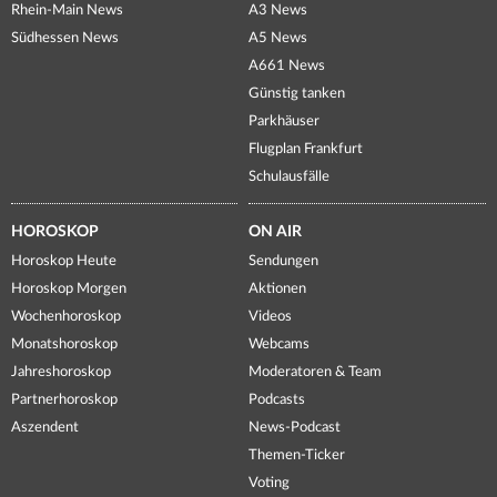
Rhein-Main News
A3 News
Südhessen News
A5 News
A661 News
Günstig tanken
Parkhäuser
Flugplan Frankfurt
Schulausfälle
HOROSKOP
ON AIR
Horoskop Heute
Sendungen
Horoskop Morgen
Aktionen
Wochenhoroskop
Videos
Monatshoroskop
Webcams
Jahreshoroskop
Moderatoren & Team
Partnerhoroskop
Podcasts
Aszendent
News-Podcast
Themen-Ticker
Voting