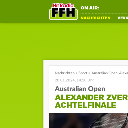
ON AIR:
NACHRICHTEN
VER
Nachrichten
>
Sport
>
Australian Open: Alex
20.01.2024, 14:10 Uhr
Australian Open
ALEXANDER ZVER
ACHTELFINALE