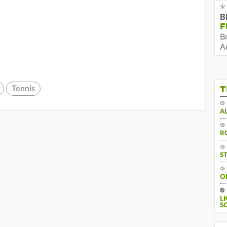
B
F
B
Au
T
Tennis
A
R
S
O
L
S