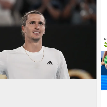
Te
«
N