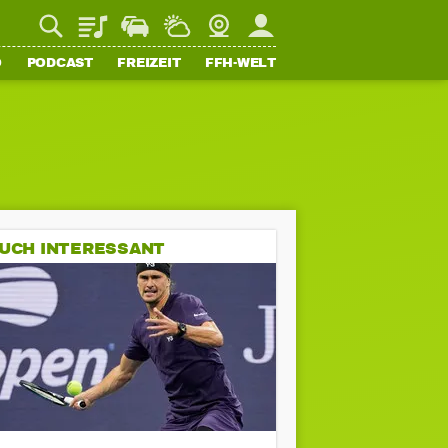
Playlist
Staupilot
Wetter
Webcam
Mein FFH
O
PODCAST
FREIZEIT
FFH-WELT
UCH INTERESSANT