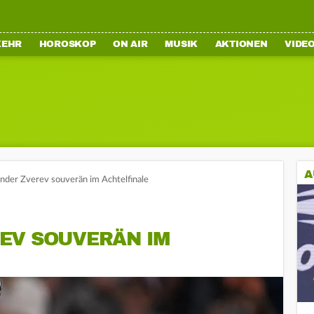
KEHR
HOROSKOP
ON AIR
MUSIK
AKTIONEN
VIDE
A
ander Zverev souverän im Achtelfinale
EV SOUVERÄN IM