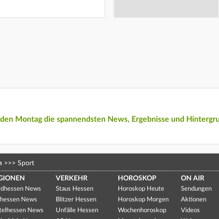
eden Montag die spannendsten News, Ergebnisse und Hintergr
n
>>>
Sport
GIONEN
VERKEHR
HOROSKOP
ON AIR
dhessen News
Staus Hessen
Horoskop Heute
Sendungen
hessen News
Blitzer Hessen
Horoskop Morgen
Aktionen
telhessen News
Unfälle Hessen
Wochenhoroskop
Videos