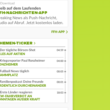
leib auf dem Laufenden
FH-NACHRICHTEN-APP
reaking News als Push-Nachricht,
dio auf Abruf. Jetzt kostenlos laden.
FFH-APP
HEMEN-TICKER
Der tägliche Börsen-Shot
04:59
LLES AUF AKTIEN
Kriegsreporter Paul Ronzheimer
04:00
ONZHEIMER
Fußball News täglich
00:05
TAMMPLATZ
Familienpodcast Deine Freunde
00:01
RDENTLICH DURCHEINANDER
Erste Länder reagieren
18:03
KW-FAHRVERBOT AN
ONNTAGEN AUSSER KRAFT