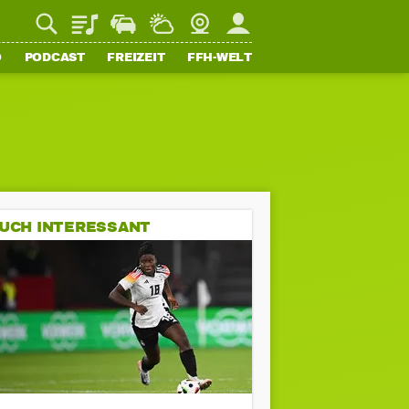
Playlist
Staupilot
Wetter
Webcam
Mein FFH
O
PODCAST
FREIZEIT
FFH-WELT
UCH INTERESSANT