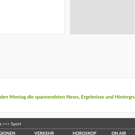
eden Montag die spannendsten News, Ergebnisse und Hintergr
n
>>>
Sport
GIONEN
VERKEHR
HOROSKOP
ON AIR