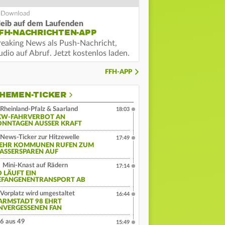
leib auf dem Laufenden
FH-NACHRICHTEN-APP
reaking News als Push-Nachricht,
dio auf Abruf. Jetzt kostenlos laden.
FFH-APP
HEMEN-TICKER
Rheinland-Pfalz & Saarland
18:03
KW-FAHRVERBOT AN
ONNTAGEN AUSSER KRAFT
News-Ticker zur Hitzewelle
17:49
EHR KOMMUNEN RUFEN ZUM
ASSERSPAREN AUF
Mini-Knast auf Rädern
17:14
O LÄUFT EIN
EFANGENENTRANSPORT AB
Vorplatz wird umgestaltet
16:44
ARMSTADT 98 EHRT
NVERGESSENEN FAN
6 aus 49
15:49