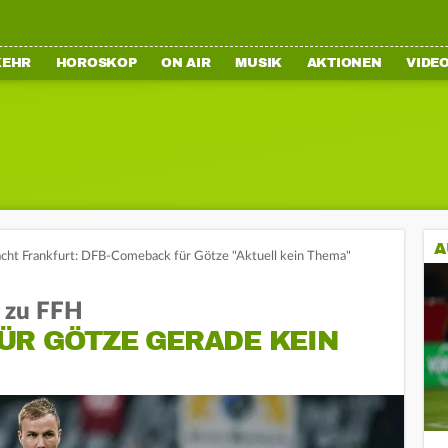
KEHR
HOROSKOP
ON AIR
MUSIK
AKTIONEN
VIDE
A
acht Frankfurt: DFB-Comeback für Götze "Aktuell kein Thema"
r zu FFH
ÜR GÖTZE GERADE KEIN