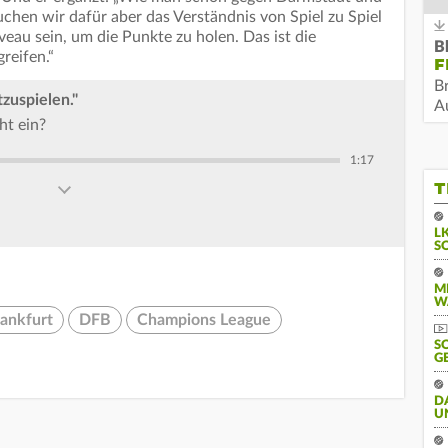
chen wir dafür aber das Verständnis von Spiel zu Spiel
eau sein, um die Punkte zu holen. Das ist die
B
reifen.“
F
B
zuspielen."
Au
ht ein?
1:17
T
L
S
M
W
rankfurt
DFB
Champions League
S
G
D
U