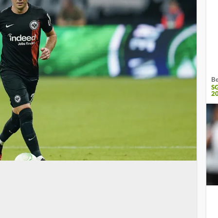
Be
S
2