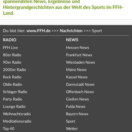
spannendsten News, Ergebnisse und
Hintergrundgeschichten aus der Welt des Sports im FFH-
Land.
Du bist hier:
www.FFH.de
>>>
Nachrichten
>>>
Sport
RADIO
NEWS
FFH Live
Hessen News
80er Radio
Frankfurt News
90er Radio
Wiesbaden News
2000er Radio
Mainz News
Rock Radio
Kassel News
Oldie Radio
Darmstadt News
Schlager Radio
Offenbach News
Party Radio
Gießen News
Lounge Radio
Fulda News
Weihnachtsradio
Bayern News
Meditationsradio
Sport
Top 40
Wetter