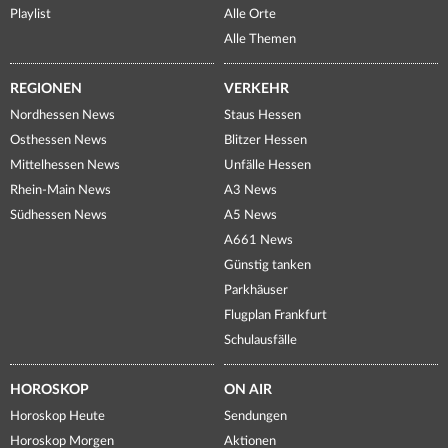
Playlist
Alle Orte
Alle Themen
REGIONEN
VERKEHR
Nordhessen News
Staus Hessen
Osthessen News
Blitzer Hessen
Mittelhessen News
Unfälle Hessen
Rhein-Main News
A3 News
Südhessen News
A5 News
A661 News
Günstig tanken
Parkhäuser
Flugplan Frankfurt
Schulausfälle
HOROSKOP
ON AIR
Horoskop Heute
Sendungen
Horoskop Morgen
Aktionen