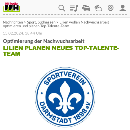
Playlist
Staupilot
Wetter
Webcam
Mein
Nachrichten
>
Sport
,
Südhessen
>
Lilien wollen Nachwuchsarbeit
optimieren und planen Top-Talente-Team
15.02.2024, 18:44 Uhr
Optimierung der Nachwuchsarbeit
LILIEN PLANEN NEUES TOP-TALENTE-
TEAM