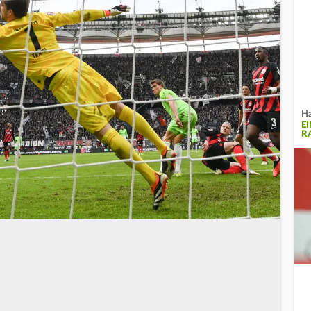
Ha
E
R