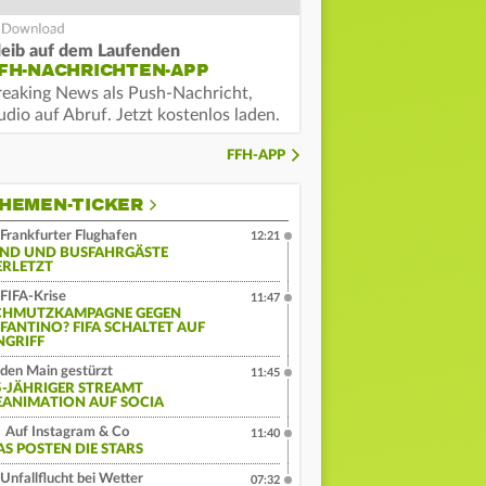
leib auf dem Laufenden
FH-NACHRICHTEN-APP
reaking News als Push-Nachricht,
dio auf Abruf. Jetzt kostenlos laden.
FFH-APP
HEMEN-TICKER
Frankfurter Flughafen
12:21
IND UND BUSFAHRGÄSTE
ERLETZT
FIFA-Krise
11:47
CHMUTZKAMPAGNE GEGEN
NFANTINO? FIFA SCHALTET AUF
NGRIFF
 den Main gestürzt
11:45
5-JÄHRIGER STREAMT
EANIMATION AUF SOCIA
Auf Instagram & Co
11:40
AS POSTEN DIE STARS
Unfallflucht bei Wetter
07:32