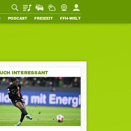
Playlist
Staupilot
Wetter
Webcam
Mein FFH
O
PODCAST
FREIZEIT
FFH-WELT
UCH INTERESSANT