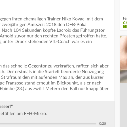
Fa
 gegen ihren ehemaligen Trainer Niko Kovac, mit dem
C
er zweijährigen Amtszeit 2018 den DFB-Pokal
E
. Nach 104 Sekunden köpfte Lacroix das Führungstor
rnold zuvor nur den rechten Pfosten getroffen hatte.
eg unter Druck stehenden VfL-Coach war es ein
 das schnelle Gegentor zu verkraften, rafften sich aber
ch. Der erstmals in die Startelf beorderte Neuzugang
n Strafraum den mitlaufenden Max an, der aus kurzer
ige Franzose stand erneut im Blickpunkt, als er nach
Ebimbe (23.) aus zwölf Metern den Ball nur knapp über
esser!"
 Gefühlen am FFH-Mikro.
0:25