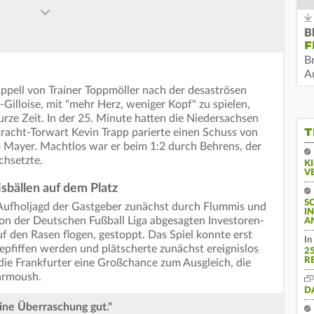
B
F
B
Au
Appell von Trainer Toppmöller nach der desaströsen
Gilloise, mit "mehr Herz, weniger Kopf" zu spielen,
kurze Zeit. In der 25. Minute hatten die Niedersachsen
T
racht-Torwart Kevin Trapp parierte einen Schuss von
o Mayer. Machtlos war er beim 1:2 durch Behrens, der
chsetzte.
K
V
sbällen auf dem Platz
S
Aufholjagd der Gastgeber zunächst durch Flummis und
I
von der Deutschen Fußball Liga abgesagten Investoren-
A
f den Rasen flogen, gestoppt. Das Spiel konnte erst
In
pfiffen werden und plätscherte zunächst ereignislos
2
R
 die Frankfurter eine Großchance zum Ausgleich, die
armoush.
D
ine Überraschung gut."