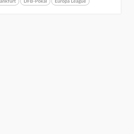
rankfurt
DFB-Pokal
Europa League