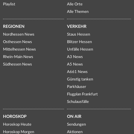
Playlist
Alle Orte
Alle Themen
REGIONEN
VERKEHR
Nordhessen News
Staus Hessen
Osthessen News
Blitzer Hessen
Mittelhessen News
Unfälle Hessen
Rhein-Main News
A3 News
Südhessen News
A5 News
A661 News
Günstig tanken
Parkhäuser
Flugplan Frankfurt
Schulausfälle
HOROSKOP
ON AIR
Horoskop Heute
Sendungen
Horoskop Morgen
Aktionen