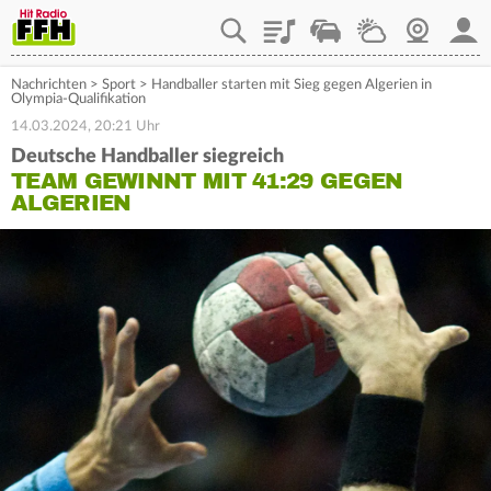
Playlist
Staupilot
Wetter
Webcam
Mein
Nachrichten
>
Sport
>
Handballer starten mit Sieg gegen Algerien in
Olympia-Qualifikation
14.03.2024, 20:21 Uhr
Deutsche Handballer siegreich
TEAM GEWINNT MIT 41:29 GEGEN
ALGERIEN