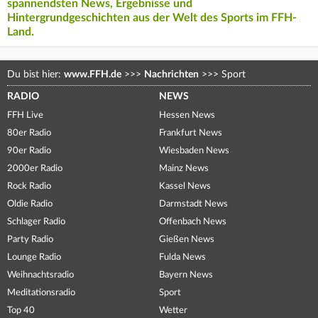
spannendsten News, Ergebnisse und
Hintergrundgeschichten aus der Welt des Sports im FFH-
Land.
Du bist hier:
www.FFH.de
>>>
Nachrichten
>>>
Sport
RADIO
NEWS
FFH Live
Hessen News
80er Radio
Frankfurt News
90er Radio
Wiesbaden News
2000er Radio
Mainz News
Rock Radio
Kassel News
Oldie Radio
Darmstadt News
Schlager Radio
Offenbach News
Party Radio
Gießen News
Lounge Radio
Fulda News
Weihnachtsradio
Bayern News
Meditationsradio
Sport
Top 40
Wetter