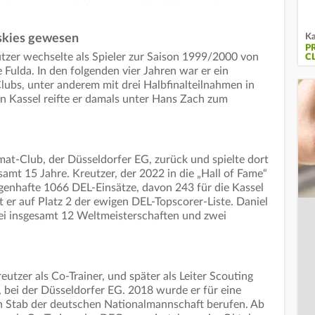
Ka
uskies gewesen
P
zer wechselte als Spieler zur Saison 1999/2000 von
C
Fulda. In den folgenden vier Jahren war er ein
 Clubs, unter anderem mit drei Halbfinalteilnahmen in
n Kassel reifte er damals unter Hans Zach zum
at-Club, der Düsseldorfer EG, zurück und spielte dort
samt 15 Jahre. Kreutzer, der 2022 in die „Hall of Fame“
enhafte 1066 DEL-Einsätze, davon 243 für die Kassel
 er auf Platz 2 der ewigen DEL-Topscorer-Liste. Daniel
ei insgesamt 12 Weltmeisterschaften und zwei
eutzer als Co-Trainer, und später als Leiter Scouting
, bei der Düsseldorfer EG. 2018 wurde er für eine
den Stab der deutschen Nationalmannschaft berufen. Ab