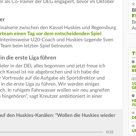
r als Co-Trainer der DEG engagiert, bevor im Oktober
.
B
F
er
B
 Finalserie zwischen den Kassel Huskies und Regensburg
Au
erteam einen Tag vor dem entscheidenden Spiel
r interimsweise U20-Coach und Huskies-Legende Sven
 Team beim letzten Spiel betreuten.
T
in die erste Liga führen
ieler in der DEL alles begonnen und jetzt freue ich
W
B
ch Kassel ist nie abgebrochen und ich habe die
er Vorfreude auf die Aufgabe als Sportdirektor und
 in die erste Liga zu führen. Wir werden einiges
10
E
eich. In ruhigem Fahrwasser wollen wir neu angreifen
 hingehören“, sagt Kreutzer ambitioniert in einer
H
J
 auf den Huskies-Kanälen: "Wollen die Huskies wieder
D
U
0:32