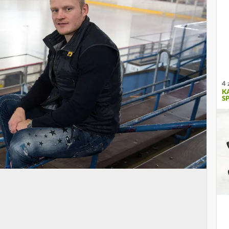
4 
K
SP