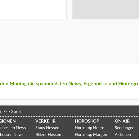
eden Montag die spannendsten News, Ergebnisse und Hintergr
n
>>>
Sport
GIONEN
VERKEHR
HOROSKOP
ON AIR
dhessen News
Staus Hessen
Horoskop Heute
Sendungen
hessen News
Blitzer Hessen
Horoskop Morgen
Aktionen