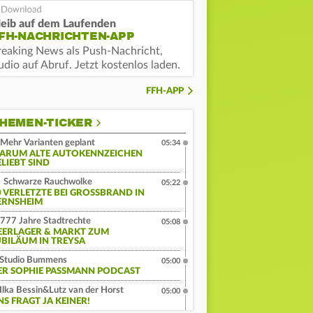
leib auf dem Laufenden
FH-NACHRICHTEN-APP
reaking News als Push-Nachricht,
dio auf Abruf. Jetzt kostenlos laden.
FFH-APP
HEMEN-TICKER
Mehr Varianten geplant
05:34
ARUM ALTE AUTOKENNZEICHEN
ELIEBT SIND
Schwarze Rauchwolke
05:22
 VERLETZTE BEI GROSSBRAND IN G
RNSHEIM
777 Jahre Stadtrechte
05:08
EERLAGER & MARKT ZUM
UBILÄUM IN TREYSA
Studio Bummens
05:00
ER SOPHIE PASSMANN PODCAST
Ilka Bessin&Lutz van der Horst
05:00
NS FRAGT JA KEINER!