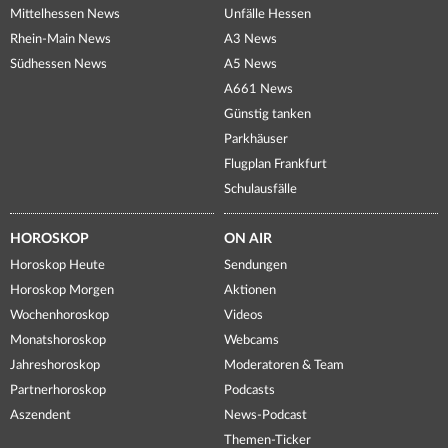
Mittelhessen News
Unfälle Hessen
Rhein-Main News
A3 News
Südhessen News
A5 News
A661 News
Günstig tanken
Parkhäuser
Flugplan Frankfurt
Schulausfälle
HOROSKOP
ON AIR
Horoskop Heute
Sendungen
Horoskop Morgen
Aktionen
Wochenhoroskop
Videos
Monatshoroskop
Webcams
Jahreshoroskop
Moderatoren & Team
Partnerhoroskop
Podcasts
Aszendent
News-Podcast
Themen-Ticker