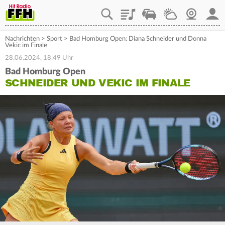
Playlist
Staupilot
Wetter
Webcam
Mein
Nachrichten
>
Sport
>
Bad Homburg Open: Diana Schneider und Donna
Vekic im Finale
28.06.2024, 18:49 Uhr
Bad Homburg Open
SCHNEIDER UND VEKIC IM FINALE