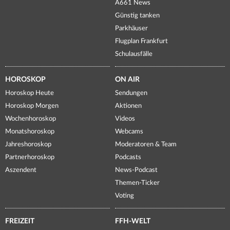
A661 News
Günstig tanken
Parkhäuser
Flugplan Frankfurt
Schulausfälle
HOROSKOP
ON AIR
Horoskop Heute
Sendungen
Horoskop Morgen
Aktionen
Wochenhoroskop
Videos
Monatshoroskop
Webcams
Jahreshoroskop
Moderatoren & Team
Partnerhoroskop
Podcasts
Aszendent
News-Podcast
Themen-Ticker
Voting
FREIZEIT
FFH-WELT