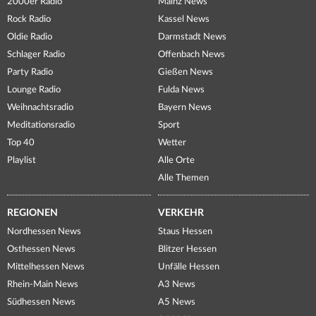
2000er Radio
Mainz News
Rock Radio
Kassel News
Oldie Radio
Darmstadt News
Schlager Radio
Offenbach News
Party Radio
Gießen News
Lounge Radio
Fulda News
Weihnachtsradio
Bayern News
Meditationsradio
Sport
Top 40
Wetter
Playlist
Alle Orte
Alle Themen
REGIONEN
VERKEHR
Nordhessen News
Staus Hessen
Osthessen News
Blitzer Hessen
Mittelhessen News
Unfälle Hessen
Rhein-Main News
A3 News
Südhessen News
A5 News