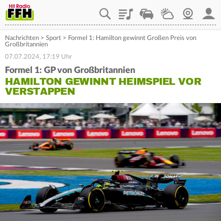
Playlist
Staupilot
Wetter
Webcam
Mein
Nachrichten
>
Sport
>
Formel 1: Hamilton gewinnt Großen Preis von
Großbritannien
07.07.2024, 17:19 Uhr
Formel 1: GP von Großbritannien
HAMILTON GEWINNT HEIMSPIEL VOR
VERSTAPPEN