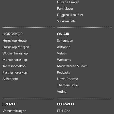
Günstig tanken
Parkhäuser
Flugplan Frankfurt
Schulausfälle
HOROSKOP
ON AIR
Horoskop Heute
Sendungen
Horoskop Morgen
Aktionen
Wochenhoroskop
Videos
Monatshoroskop
Webcams
Jahreshoroskop
Moderatoren & Team
Partnerhoroskop
Podcasts
Aszendent
News-Podcast
Themen-Ticker
Voting
FREIZEIT
FFH-WELT
Veranstaltungen
FFH-App