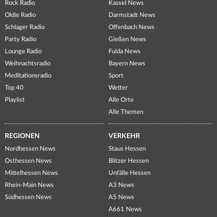
Rock Radio
Kassel News
Oldie Radio
Darmstadt News
Schlager Radio
Offenbach News
Party Radio
Gießen News
Lounge Radio
Fulda News
Weihnachtsradio
Bayern News
Meditationsradio
Sport
Top 40
Wetter
Playlist
Alle Orte
Alle Themen
REGIONEN
VERKEHR
Nordhessen News
Staus Hessen
Osthessen News
Blitzer Hessen
Mittelhessen News
Unfälle Hessen
Rhein-Main News
A3 News
Südhessen News
A5 News
A661 News