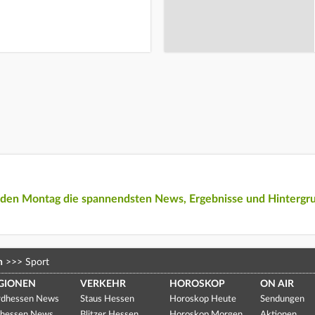
eden Montag die spannendsten News, Ergebnisse und Hintergr
n
>>>
Sport
GIONEN
VERKEHR
HOROSKOP
ON AIR
dhessen News
Staus Hessen
Horoskop Heute
Sendungen
hessen News
Blitzer Hessen
Horoskop Morgen
Aktionen