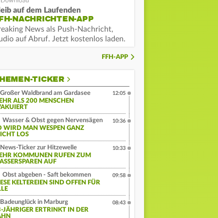
leib auf dem Laufenden
FH-NACHRICHTEN-APP
reaking News als Push-Nachricht,
dio auf Abruf. Jetzt kostenlos laden.
FFH-APP
HEMEN-TICKER
Großer Waldbrand am Gardasee
12:05
EHR ALS 200 MENSCHEN
VAKUIERT
Wasser & Obst gegen Nervensägen
10:36
O WIRD MAN WESPEN GANZ
EICHT LOS
News-Ticker zur Hitzewelle
10:33
EHR KOMMUNEN RUFEN ZUM
ASSERSPAREN AUF
Obst abgeben - Saft bekommen
09:58
IESE KELTEREIEN SIND OFFEN FÜR
LLE
Badeunglück in Marburg
08:43
3-JÄHRIGER ERTRINKT IN DER
AHN