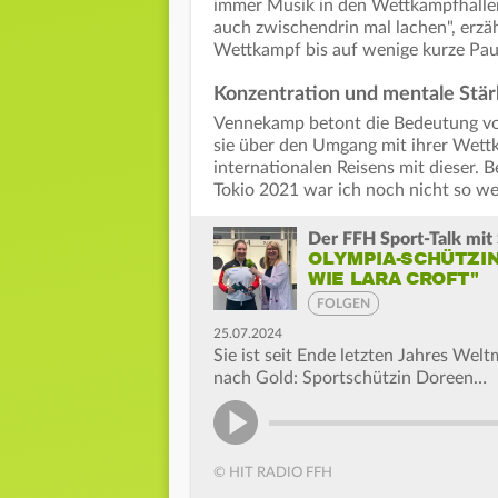
immer Musik in den Wettkampfhallen
auch zwischendrin mal lachen", erzä
Wettkampf bis auf wenige kurze Pau
Konzentration und mentale Stä
Vennekamp betont die Bedeutung vo
sie über den Umgang mit ihrer Wet
internationalen Reisens mit dieser. Be
Tokio 2021 war ich noch nicht so weit
Der FFH Sport-Talk mit 
OLYMPIA-SCHÜTZIN
WIE LARA CROFT"
FOLGEN
25.07.2024
Sie ist seit Ende letzten Jahres Welt
nach Gold: Sportschützin Doreen…
© HIT RADIO FFH