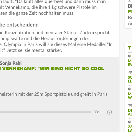
 läuft: "Da läuft alles querbeet und dann muss man
B
hlt Vennekamp, die ihre 1 kg schwere Pistole im
F
sen die ganze Zeit hochhalten muss.
B
Au
rke entscheidend
n Konzentration und mentaler Stärke. Zudem spricht
tkampfwaffe und die Herausforderungen des
i Olympia in Paris will sie dieses Mal eine Medaille: "In
T
". Jetzt sei sie mental stärker.
M
Sonja Pahl
E
 VENNEKAMP: "WIR SIND NICHT SO COOL
S
L
meisterin mit der 25m Sportpistole und greift in Paris
M
W
D
33:11
A
2
L