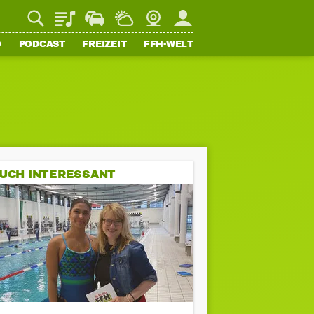
Playlist
Staupilot
Wetter
Webcam
Mein FFH
O
PODCAST
FREIZEIT
FFH-WELT
UCH INTERESSANT