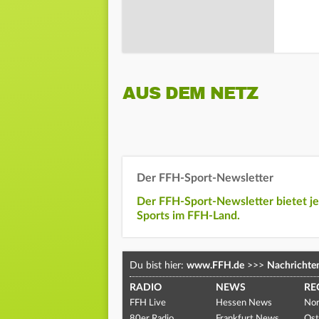
AUS DEM NETZ
Der FFH-Sport-Newsletter
Der FFH-Sport-Newsletter bietet j
Sports im FFH-Land.
Du bist hier:
www.FFH.de
>>>
Nachrichte
RADIO
NEWS
RE
FFH Live
Hessen News
Nor
80er Radio
Frankfurt News
Ost