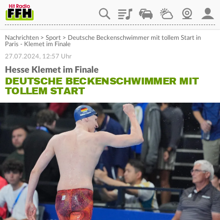
Playlist
Staupilot
Wetter
Webcam
Mein
Nachrichten
>
Sport
>
Deutsche Beckenschwimmer mit tollem Start in
Paris - Klemet im Finale
27.07.2024, 12:57 Uhr
Hesse Klemet im Finale
DEUTSCHE BECKENSCHWIMMER MIT
TOLLEM START