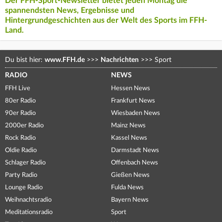
Der FFH-Sport-Newsletter bietet jeden Montag die
spannendsten News, Ergebnisse und
Hintergrundgeschichten aus der Welt des Sports im FFH-
Land.
Du bist hier:
www.FFH.de
>>>
Nachrichten
>>>
Sport
RADIO
NEWS
FFH Live
Hessen News
80er Radio
Frankfurt News
90er Radio
Wiesbaden News
2000er Radio
Mainz News
Rock Radio
Kassel News
Oldie Radio
Darmstadt News
Schlager Radio
Offenbach News
Party Radio
Gießen News
Lounge Radio
Fulda News
Weihnachtsradio
Bayern News
Meditationsradio
Sport