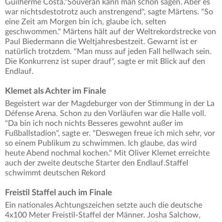
Guilherme Costa."Souverän kann man schon sagen. Aber es
war nichtsdestotrotz auch anstrengend", sagte Märtens. "So
eine Zeit am Morgen bin ich, glaube ich, selten
geschwommen." Märtens hält auf der Weltrekordstrecke von
Paul Biedermann die Weltjahresbestzeit. Gewarnt ist er
natürlich trotzdem. "Man muss auf jeden Fall hellwach sein.
Die Konkurrenz ist super drauf", sagte er mit Blick auf den
Endlauf.
Klemet als Achter im Finale
Begeistert war der Magdeburger von der Stimmung in der La
Défense Arena. Schon zu den Vorläufen war die Halle voll.
"Da bin ich noch nichts Besseres gewohnt außer im
Fußballstadion", sagte er. "Deswegen freue ich mich sehr, vor
so einem Publikum zu schwimmen. Ich glaube, das wird
heute Abend nochmal kochen." Mit Oliver Klemet erreichte
auch der zweite deutsche Starter den Endlauf.Staffel
schwimmt deutschen Rekord
Freistil Staffel auch im Finale
Ein nationales Achtungszeichen setzte auch die deutsche
4x100 Meter Freistil-Staffel der Männer. Josha Salchow,