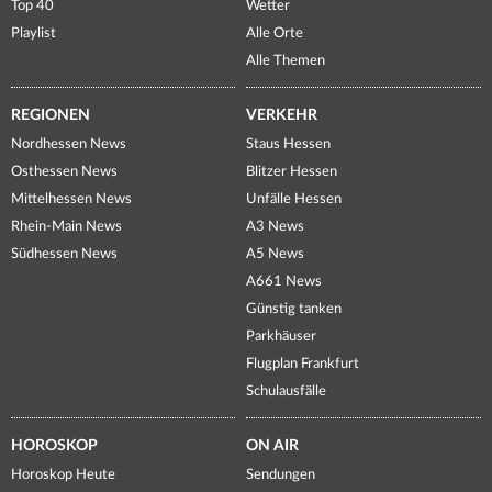
Top 40
Wetter
Playlist
Alle Orte
Alle Themen
REGIONEN
VERKEHR
Nordhessen News
Staus Hessen
Osthessen News
Blitzer Hessen
Mittelhessen News
Unfälle Hessen
Rhein-Main News
A3 News
Südhessen News
A5 News
A661 News
Günstig tanken
Parkhäuser
Flugplan Frankfurt
Schulausfälle
HOROSKOP
ON AIR
Horoskop Heute
Sendungen