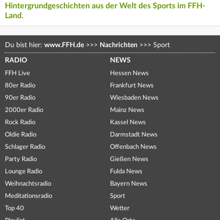
Hintergrundgeschichten aus der Welt des Sports im FFH-
Land.
Du bist hier:
www.FFH.de
>>>
Nachrichten
>>>
Sport
RADIO
NEWS
FFH Live
Hessen News
80er Radio
Frankfurt News
90er Radio
Wiesbaden News
2000er Radio
Mainz News
Rock Radio
Kassel News
Oldie Radio
Darmstadt News
Schlager Radio
Offenbach News
Party Radio
Gießen News
Lounge Radio
Fulda News
Weihnachtsradio
Bayern News
Meditationsradio
Sport
Top 40
Wetter