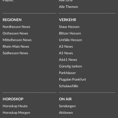
Playlist
Alle Orte
Alle Themen
REGIONEN
VERKEHR
Nordhessen News
Staus Hessen
Osthessen News
Blitzer Hessen
Mittelhessen News
Unfälle Hessen
Rhein-Main News
A3 News
Südhessen News
A5 News
A661 News
Günstig tanken
Parkhäuser
Flugplan Frankfurt
Schulausfälle
HOROSKOP
ON AIR
Horoskop Heute
Sendungen
Horoskop Morgen
Aktionen