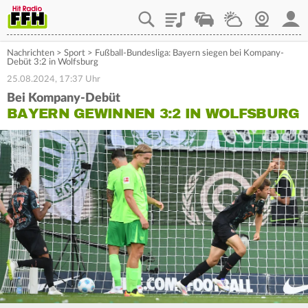
Playlist
Staupilot
Wetter
Webcam
Mein
Nachrichten
>
Sport
>
Fußball-Bundesliga: Bayern siegen bei Kompany-
Debüt 3:2 in Wolfsburg
25.08.2024, 17:37 Uhr
Bei Kompany-Debüt
BAYERN GEWINNEN 3:2 IN WOLFSBURG