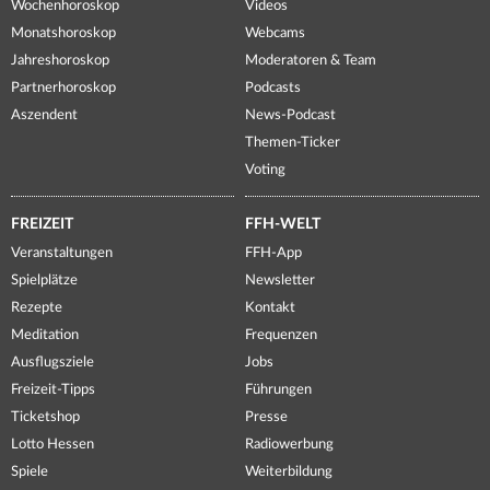
Wochenhoroskop
Videos
Monatshoroskop
Webcams
Jahreshoroskop
Moderatoren & Team
Partnerhoroskop
Podcasts
Aszendent
News-Podcast
Themen-Ticker
Voting
FREIZEIT
FFH-WELT
Veranstaltungen
FFH-App
Spielplätze
Newsletter
Rezepte
Kontakt
Meditation
Frequenzen
Ausflugsziele
Jobs
Freizeit-Tipps
Führungen
Ticketshop
Presse
Lotto Hessen
Radiowerbung
Spiele
Weiterbildung