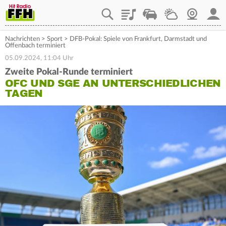
Playlist
Staupilot
Wetter
Webcam
Mein
Nachrichten
>
Sport
>
DFB-Pokal: Spiele von Frankfurt, Darmstadt und
Offenbach terminiert
05.09.2024, 11:04 Uhr
Zweite Pokal-Runde terminiert
OFC UND SGE AN UNTERSCHIEDLICHEN
TAGEN