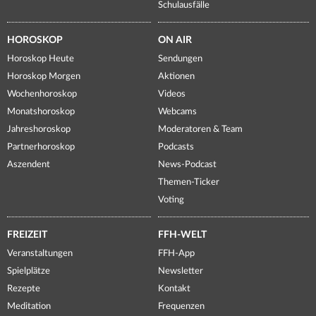
Schulausfälle
HOROSKOP
ON AIR
Horoskop Heute
Sendungen
Horoskop Morgen
Aktionen
Wochenhoroskop
Videos
Monatshoroskop
Webcams
Jahreshoroskop
Moderatoren & Team
Partnerhoroskop
Podcasts
Aszendent
News-Podcast
Themen-Ticker
Voting
FREIZEIT
FFH-WELT
Veranstaltungen
FFH-App
Spielplätze
Newsletter
Rezepte
Kontakt
Meditation
Frequenzen