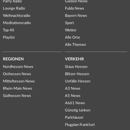
Party Radio
Gießen News
Lounge Radio
Fulda News
Weihnachtsradio
Bayern News
Meditationsradio
Sport
Top 40
Wetter
Playlist
Alle Orte
Alle Themen
REGIONEN
VERKEHR
Nordhessen News
Staus Hessen
Osthessen News
Blitzer Hessen
Mittelhessen News
Unfälle Hessen
Rhein-Main News
A3 News
Südhessen News
A5 News
A661 News
Günstig tanken
Parkhäuser
Flugplan Frankfurt