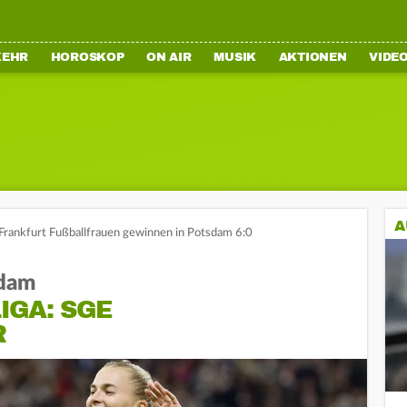
KEHR
HOROSKOP
ON AIR
MUSIK
AKTIONEN
VIDE
A
 Frankfurt Fußballfrauen gewinnen in Potsdam 6:0
sdam
IGA: SGE
R