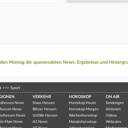
eden Montag die spannendsten News, Ergebnisse und Hintergr
n
>>>
Sport
GIONEN
VERKEHR
HOROSKOP
ON AIR
dhessen News
Staus Hessen
Horoskop Heute
Sendungen
hessen News
Blitzer Hessen
Horoskop Morgen
Aktionen
telhessen News
Unfälle Hessen
Wochenhoroskop
Videos
in-Main News
A3 News
Monatshoroskop
Webcams