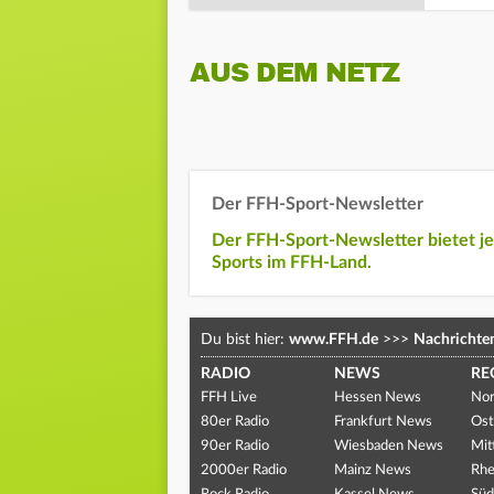
AUS DEM NETZ
Der FFH-Sport-Newsletter
Der FFH-Sport-Newsletter bietet j
Sports im FFH-Land.
Du bist hier:
www.FFH.de
>>>
Nachrichte
RADIO
NEWS
RE
FFH Live
Hessen News
Nor
80er Radio
Frankfurt News
Ost
90er Radio
Wiesbaden News
Mit
2000er Radio
Mainz News
Rhe