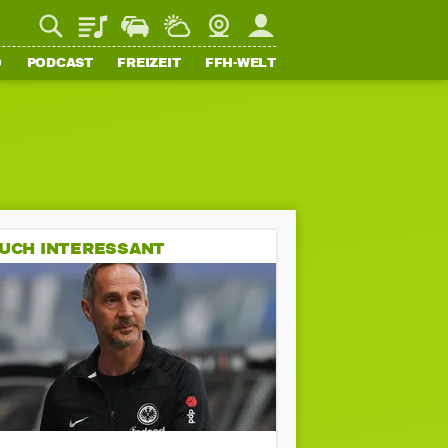
Playlist
Staupilot
Wetter
Webcam
Mein FFH
O
PODCAST
FREIZEIT
FFH-WELT
UCH INTERESSANT