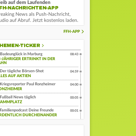
leib auf dem Laufenden
FH-NACHRICHTEN-APP
reaking News als Push-Nachricht,
dio auf Abruf. Jetzt kostenlos laden.
FFH-APP
HEMEN-TICKER
Badeunglück in Marburg
08:43
3-JÄHRIGER ERTRINKT IN DER
AHN
Der tägliche Börsen-Shot
04:59
LLES AUF AKTIEN
Kriegsreporter Paul Ronzheimer
04:00
ONZHEIMER
Fußball News täglich
00:05
TAMMPLATZ
Familienpodcast Deine Freunde
00:01
RDENTLICH DURCHEINANDER