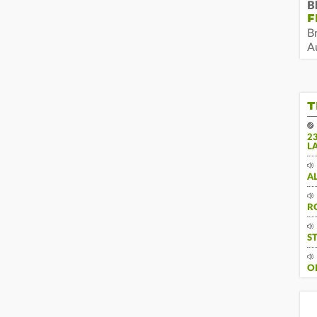
B
F
B
Au
T
2
L
A
R
S
O