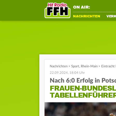
ON AIR:
NACHRICHTEN
VER
Nachrichten
>
Sport
,
Rhein-Main
>
Eintracht
22.09.2024, 18:04 Uhr
Nach 6:0 Erfolg in Pot
FRAUEN-BUNDESL
TABELLENFÜHRE