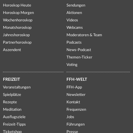
Horoskop Heute
Sendungen
Horoskop Morgen
Aktionen
Wochenhoroskop
Videos
Monatshoroskop
Webcams
Jahreshoroskop
Moderatoren & Team
Partnerhoroskop
Podcasts
Aszendent
News-Podcast
Themen-Ticker
Voting
FREIZEIT
FFH-WELT
Veranstaltungen
FFH-App
Spielplätze
Newsletter
Rezepte
Kontakt
Meditation
Frequenzen
Ausflugsziele
Jobs
Freizeit-Tipps
Führungen
Ticketshop
Presse