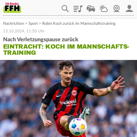
Playlist
Staupilot
Wetter
Webcam
Mein
Nachrichten
>
Sport
>
Robin Koch zurück im Mannschaftstraining
15.10.2024, 11:50 Uhr
Nach Verletzungspause zurück
EINTRACHT: KOCH IM MANNSCHAFTS-
TRAINING