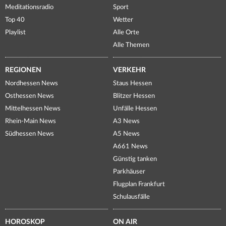
Meditationsradio
Sport
Top 40
Wetter
Playlist
Alle Orte
Alle Themen
REGIONEN
VERKEHR
Nordhessen News
Staus Hessen
Osthessen News
Blitzer Hessen
Mittelhessen News
Unfälle Hessen
Rhein-Main News
A3 News
Südhessen News
A5 News
A661 News
Günstig tanken
Parkhäuser
Flugplan Frankfurt
Schulausfälle
HOROSKOP
ON AIR