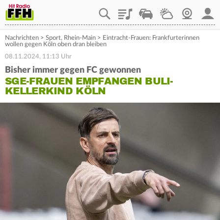
Playlist
Staupilot
Wetter
Webcam
Mein
Nachrichten
>
Sport
,
Rhein-Main
>
Eintracht-Frauen: Frankfurterinnen
wollen gegen Köln oben dran bleiben
08.11.2024, 11:13 Uhr
Bisher immer gegen FC gewonnen
SGE-FRAUEN EMPFANGEN BULI-
KELLERKIND KÖLN