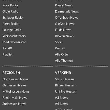
Rock Radio
Kassel News
Oldie Radio
Darmstadt News
Schlager Radio
Offenbach News
Party Radio
Gießen News
Lounge Radio
Fulda News
Weihnachtsradio
Bayern News
Meditationsradio
Sport
Top 40
Wetter
Playlist
Alle Orte
Alle Themen
REGIONEN
VERKEHR
Nordhessen News
Staus Hessen
Osthessen News
Blitzer Hessen
Mittelhessen News
Unfälle Hessen
Rhein-Main News
A3 News
Südhessen News
A5 News