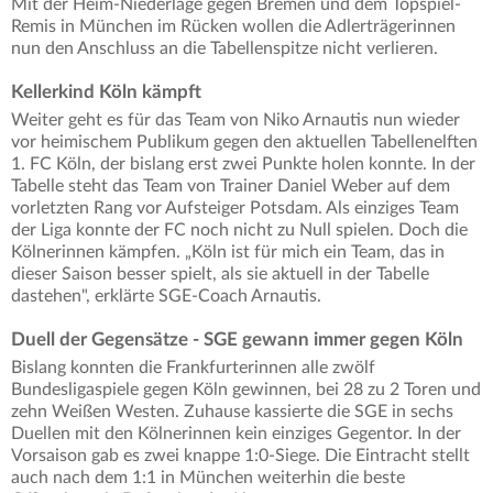
Mit der Heim-Niederlage gegen Bremen und dem Topspiel-
Remis in München im Rücken wollen die Adlerträgerinnen
nun den Anschluss an die Tabellenspitze nicht verlieren.
Kellerkind Köln kämpft
Weiter geht es für das Team von Niko Arnautis nun wieder
vor heimischem Publikum gegen den aktuellen Tabellenelften
1. FC Köln, der bislang erst zwei Punkte holen konnte. In der
Tabelle steht das Team von Trainer Daniel Weber auf dem
vorletzten Rang vor Aufsteiger Potsdam. Als einziges Team
der Liga konnte der FC noch nicht zu Null spielen. Doch die
Kölnerinnen kämpfen. „Köln ist für mich ein Team, das in
dieser Saison besser spielt, als sie aktuell in der Tabelle
dastehen", erklärte SGE-Coach Arnautis.
Duell der Gegensätze - SGE gewann immer gegen Köln
Bislang konnten die Frankfurterinnen alle zwölf
Bundesligaspiele gegen Köln gewinnen, bei 28 zu 2 Toren und
zehn Weißen Westen. Zuhause kassierte die SGE in sechs
Duellen mit den Kölnerinnen kein einziges Gegentor. In der
Vorsaison gab es zwei knappe 1:0-Siege. Die Eintracht stellt
auch nach dem 1:1 in München weiterhin die beste