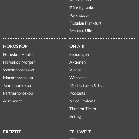
A661 News
Günstig tanken
Parkhäuser
Flugplan Frankfurt
Schulausfälle
HOROSKOP
ON AIR
Horoskop Heute
Sendungen
Horoskop Morgen
Aktionen
Wochenhoroskop
Videos
Monatshoroskop
Webcams
Jahreshoroskop
Moderatoren & Team
Partnerhoroskop
Podcasts
Aszendent
News-Podcast
Themen-Ticker
Voting
FREIZEIT
FFH-WELT