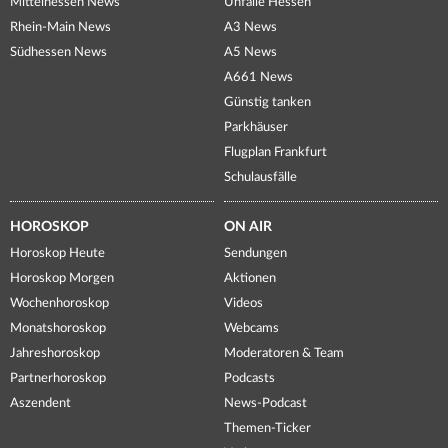
Mittelhessen News
Unfälle Hessen
Rhein-Main News
A3 News
Südhessen News
A5 News
A661 News
Günstig tanken
Parkhäuser
Flugplan Frankfurt
Schulausfälle
HOROSKOP
ON AIR
Horoskop Heute
Sendungen
Horoskop Morgen
Aktionen
Wochenhoroskop
Videos
Monatshoroskop
Webcams
Jahreshoroskop
Moderatoren & Team
Partnerhoroskop
Podcasts
Aszendent
News-Podcast
Themen-Ticker