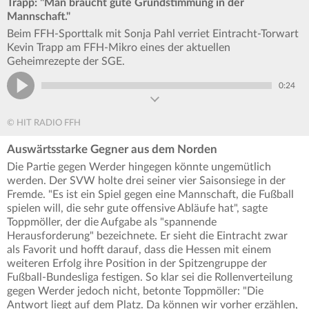
Trapp: "Man braucht gute Grundstimmung in der
Mannschaft."
Beim FFH-Sporttalk mit Sonja Pahl verriet Eintracht-Torwart
Kevin Trapp am FFH-Mikro eines der aktuellen
Geheimrezepte der SGE.
0:24
© HIT RADIO FFH
Auswärtsstarke Gegner aus dem Norden
Die Partie gegen Werder hingegen könnte ungemütlich
werden. Der SVW holte drei seiner vier Saisonsiege in der
Fremde. "Es ist ein Spiel gegen eine Mannschaft, die Fußball
spielen will, die sehr gute offensive Abläufe hat", sagte
Toppmöller, der die Aufgabe als "spannende
Herausforderung" bezeichnete. Er sieht die Eintracht zwar
als Favorit und hofft darauf, dass die Hessen mit einem
weiteren Erfolg ihre Position in der Spitzengruppe der
Fußball-Bundesliga festigen. So klar sei die Rollenverteilung
gegen Werder jedoch nicht, betonte Toppmöller: "Die
Antwort liegt auf dem Platz. Da können wir vorher erzählen,