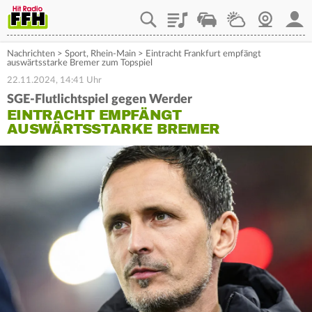
Playlist
Staupilot
Wetter
Webcam
Mein
Nachrichten
>
Sport
,
Rhein-Main
>
Eintracht Frankfurt empfängt
auswärtsstarke Bremer zum Topspiel
22.11.2024, 14:41 Uhr
SGE-Flutlichtspiel gegen Werder
EINTRACHT EMPFÄNGT
AUSWÄRTSSTARKE BREMER