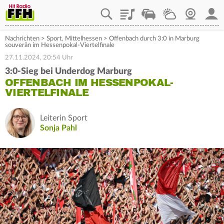
Playlist
Staupilot
Wetter
Webcam
Mein
Nachrichten
>
Sport
,
Mittelhessen
>
Offenbach durch 3:0 in Marburg
souverän im Hessenpokal-Viertelfinale
27.11.2024, 20:54 Uhr
3:0-Sieg bei Underdog Marburg
OFFENBACH IM HESSENPOKAL-
VIERTELFINALE
Leiterin Sport
Sonja Pahl