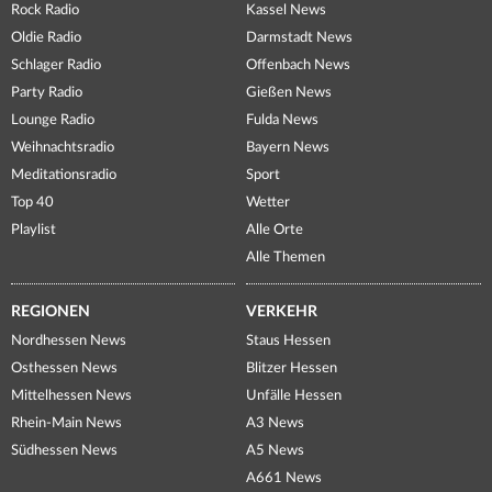
Rock Radio
Kassel News
Oldie Radio
Darmstadt News
Schlager Radio
Offenbach News
Party Radio
Gießen News
Lounge Radio
Fulda News
Weihnachtsradio
Bayern News
Meditationsradio
Sport
Top 40
Wetter
Playlist
Alle Orte
Alle Themen
REGIONEN
VERKEHR
Nordhessen News
Staus Hessen
Osthessen News
Blitzer Hessen
Mittelhessen News
Unfälle Hessen
Rhein-Main News
A3 News
Südhessen News
A5 News
A661 News