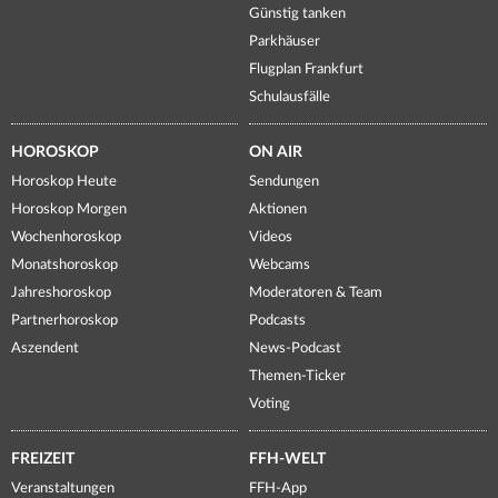
Günstig tanken
Parkhäuser
Flugplan Frankfurt
Schulausfälle
HOROSKOP
ON AIR
Horoskop Heute
Sendungen
Horoskop Morgen
Aktionen
Wochenhoroskop
Videos
Monatshoroskop
Webcams
Jahreshoroskop
Moderatoren & Team
Partnerhoroskop
Podcasts
Aszendent
News-Podcast
Themen-Ticker
Voting
FREIZEIT
FFH-WELT
Veranstaltungen
FFH-App