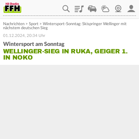
Playlist
Staupilot
Wetter
Webcam
Mein
Nachrichten
>
Sport
>
Wintersport-Sonntag: Skispringer Wellinger mit
nächstem deutschen Sieg
01.12.2024, 20:34 Uhr
Wintersport am Sonntag
WELLINGER-SIEG IN RUKA, GEIGER 1.
IN NOKO