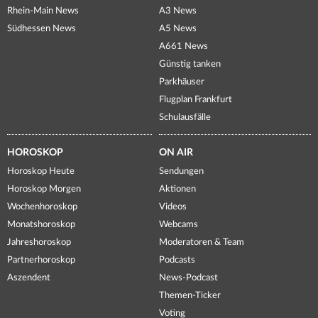
Rhein-Main News
A3 News
Südhessen News
A5 News
A661 News
Günstig tanken
Parkhäuser
Flugplan Frankfurt
Schulausfälle
HOROSKOP
ON AIR
Horoskop Heute
Sendungen
Horoskop Morgen
Aktionen
Wochenhoroskop
Videos
Monatshoroskop
Webcams
Jahreshoroskop
Moderatoren & Team
Partnerhoroskop
Podcasts
Aszendent
News-Podcast
Themen-Ticker
Voting