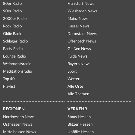
80er Radio
Frankfurt News
90er Radio
Wiesbaden News
2000er Radio
Mainz News
Rock Radio
Kassel News
Oldie Radio
Darmstadt News
Schlager Radio
Offenbach News
Party Radio
Gießen News
Lounge Radio
Fulda News
Weihnachtsradio
Bayern News
Meditationsradio
Sport
Top 40
Wetter
Playlist
Alle Orte
Alle Themen
REGIONEN
VERKEHR
Nordhessen News
Staus Hessen
Osthessen News
Blitzer Hessen
Mittelhessen News
Unfälle Hessen