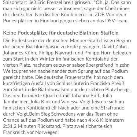
Saisonstart ließ Eric Frenzel breit grinsen.: "Oh, ja. Das kann
man sich gar nicht besser wünschen", sagte der Cheftrainer
der deutschen Nordischen Kombinierer im ZDF. Von neun
Podestplätzen in Finnland gingen sieben an das DSV-Team.
Keine Podestplätze für deutsche Biathlon-Staffeln
Die Podestserie der deutschen Männer-Staffel ist zu Beginn
der neuen Biathlon-Saison zu Ende gegangen. David Zobel,
Johannes Kühn, Philipp Nawrath und Philipp Horn belegten
zum Start in den Winter im finnischen Kontiolahti den
vierten Platz, nachdem es zuvor saisonübergreifend in zehn
Weltcuprennen nacheinander zum Sprung auf das Podium
gereicht hatte. Die deutsche Frauenstaffel hat nach dem
kurzfristigen Ausfall von Schlussläuferin Franziska Preuß
zum Start in die Biathlonsaison nur den siebten Platz belegt.
Das neu formierte Quartett mit Johanna Puff, Julia
Tannheimer, Julia Kink und Vanessa Voigt leistete sich im
finnischen Kontiolahti elf Nachlader und eine Strafrunde
durch Voigt.Beim Sieg Schwedens war das Team ohne
Chance auf das Podium und hatte nach 4 x 6 Kilometern
2:51,2 Minuten Rückstand. Platz zwei sicherte sich
Frankreich vor Norwegen.