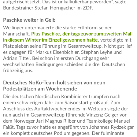
aufgefrischt jetzt. Das ist unkalkulierbar geworden", sagte
Bundestrainer Stefan Horngacher im ZDF.
Paschke weiter in Gelb
Wellinger untermauerte die starke Frühform seiner
Mannschaft.
Pius Paschke, der tags zuvor zum zweiten Mal
in diesem Winter im Einzel gewonnen hatte
, verteidigte mit
Platz sieben seine Führung im Gesamtweltcup. Nicht gut lief
es dagegen für Markus Eisenbichler, Stephan Leyhe und
Adrian Tittel. Bei schon im ersten Durchgang sehr
wechselhaften Bedingungen schieden die drei Deutschen
frühzeitig aus.
Deutsches NoKo-Team holt sieben von neun
Podestplätzen am Wochenende
Die deutschen Nordischen Kombinierer trumpfen nach
einem schwierigen Jahr zum Saisonstart groß auf. Zum
Abschluss des Auftaktwochenendes im Weltcup siegte der
nun auch im Gesamtweltcup führende Vinzenz Geiger vor
dem Norweger Jarl Magnus Riiber und Teamkollege Manuel
Faißt. Tags zuvor hatte es angeführt von Johannes Rydzek gar
ein komplett deutsches Podium gegeben. Der fulminante