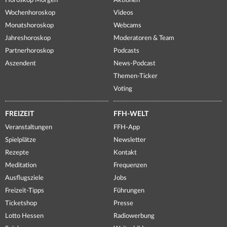
Horoskop Morgen
Aktionen
Wochenhoroskop
Videos
Monatshoroskop
Webcams
Jahreshoroskop
Moderatoren & Team
Partnerhoroskop
Podcasts
Aszendent
News-Podcast
Themen-Ticker
Voting
FREIZEIT
FFH-WELT
Veranstaltungen
FFH-App
Spielplätze
Newsletter
Rezepte
Kontakt
Meditation
Frequenzen
Ausflugsziele
Jobs
Freizeit-Tipps
Führungen
Ticketshop
Presse
Lotto Hessen
Radiowerbung