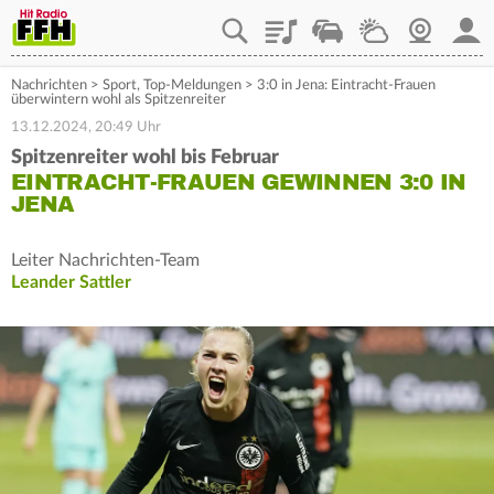
Playlist
Staupilot
Wetter
Webcam
Mein
Nachrichten
>
Sport
,
Top-Meldungen
>
3:0 in Jena: Eintracht-Frauen
überwintern wohl als Spitzenreiter
13.12.2024, 20:49 Uhr
Spitzenreiter wohl bis Februar
EINTRACHT-FRAUEN GEWINNEN 3:0 IN
JENA
Leiter Nachrichten-Team
Leander Sattler