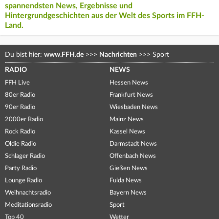
spannendsten News, Ergebnisse und
Hintergrundgeschichten aus der Welt des Sports im FFH-
Land.
Du bist hier:
www.FFH.de
>>>
Nachrichten
>>>
Sport
RADIO
NEWS
FFH Live
Hessen News
80er Radio
Frankfurt News
90er Radio
Wiesbaden News
2000er Radio
Mainz News
Rock Radio
Kassel News
Oldie Radio
Darmstadt News
Schlager Radio
Offenbach News
Party Radio
Gießen News
Lounge Radio
Fulda News
Weihnachtsradio
Bayern News
Meditationsradio
Sport
Top 40
Wetter