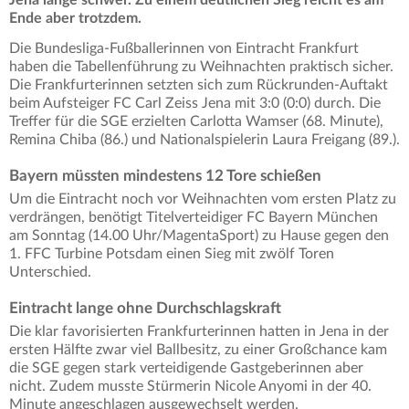
Jena lange schwer. Zu einem deutlichen Sieg reicht es am
Ende aber trotzdem.
Die Bundesliga-Fußballerinnen von Eintracht Frankfurt
haben die Tabellenführung zu Weihnachten praktisch sicher.
Die Frankfurterinnen setzten sich zum Rückrunden-Auftakt
beim Aufsteiger FC Carl Zeiss Jena mit 3:0 (0:0) durch. Die
Treffer für die SGE erzielten Carlotta Wamser (68. Minute),
Remina Chiba (86.) und Nationalspielerin Laura Freigang (89.).
Bayern müssten mindestens 12 Tore schießen
Um die Eintracht noch vor Weihnachten vom ersten Platz zu
verdrängen, benötigt Titelverteidiger FC Bayern München
am Sonntag (14.00 Uhr/MagentaSport) zu Hause gegen den
1. FFC Turbine Potsdam einen Sieg mit zwölf Toren
Unterschied.
Eintracht lange ohne Durchschlagskraft
Die klar favorisierten Frankfurterinnen hatten in Jena in der
ersten Hälfte zwar viel Ballbesitz, zu einer Großchance kam
die SGE gegen stark verteidigende Gastgeberinnen aber
nicht. Zudem musste Stürmerin Nicole Anyomi in der 40.
Minute angeschlagen ausgewechselt werden.