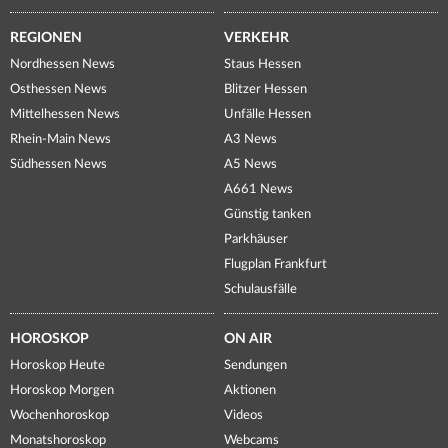
REGIONEN
VERKEHR
Nordhessen News
Staus Hessen
Osthessen News
Blitzer Hessen
Mittelhessen News
Unfälle Hessen
Rhein-Main News
A3 News
Südhessen News
A5 News
A661 News
Günstig tanken
Parkhäuser
Flugplan Frankfurt
Schulausfälle
HOROSKOP
ON AIR
Horoskop Heute
Sendungen
Horoskop Morgen
Aktionen
Wochenhoroskop
Videos
Monatshoroskop
Webcams