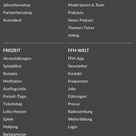
Jahreshoroskop
Moderatoren & Team
Partnerhoroskop
Podcasts
Aszendent
News-Podcast
Themen-Ticker
Voting
FREIZEIT
FFH-WELT
Veranstaltungen
FFH-App
Spielplätze
Newsletter
Rezepte
Kontakt
Meditation
Frequenzen
Ausflugsziele
Jobs
Freizeit-Tipps
Führungen
Ticketshop
Presse
Lotto Hessen
Radiowerbung
Spiele
Weiterbildung
Mahjong
Login
Backgammon