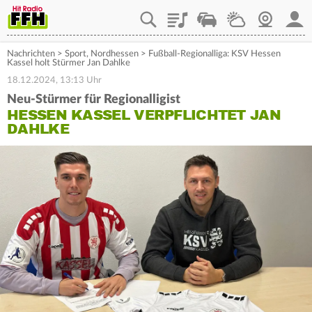
Playlist
Staupilot
Wetter
Webcam
Mein
Nachrichten
>
Sport
,
Nordhessen
>
Fußball-Regionalliga: KSV Hessen
Kassel holt Stürmer Jan Dahlke
18.12.2024, 13:13 Uhr
Neu-Stürmer für Regionalligist
HESSEN KASSEL VERPFLICHTET JAN
DAHLKE