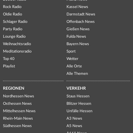
Rock Radio
Kassel News
Oldie Radio
Darmstadt News
Schlager Radio
Offenbach News
Party Radio
Gießen News
Lounge Radio
Fulda News
Weihnachtsradio
Bayern News
Meditationsradio
Sport
Top 40
Wetter
Playlist
Alle Orte
Alle Themen
REGIONEN
VERKEHR
Nordhessen News
Staus Hessen
Osthessen News
Blitzer Hessen
Mittelhessen News
Unfälle Hessen
Rhein-Main News
A3 News
Südhessen News
A5 News