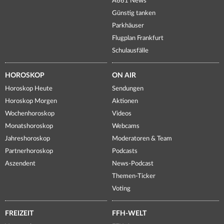
A661 News
Günstig tanken
Parkhäuser
Flugplan Frankfurt
Schulausfälle
HOROSKOP
ON AIR
Horoskop Heute
Sendungen
Horoskop Morgen
Aktionen
Wochenhoroskop
Videos
Monatshoroskop
Webcams
Jahreshoroskop
Moderatoren & Team
Partnerhoroskop
Podcasts
Aszendent
News-Podcast
Themen-Ticker
Voting
FREIZEIT
FFH-WELT