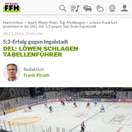
Playlist
Staupilot
Wetter
Webcam
Mein
Nachrichten
>
Sport
,
Rhein-Main
,
Top-Meldungen
>
Löwen Frankfurt
gewinnen in der DEL mit 5:3 gegen Top-Team Ingolstadt
28.12.2024, 21:46 Uhr
5:3-Erfolg gegen Ingolstadt
DEL: LÖWEN SCHLAGEN
TABELLENFÜHRER
Redaktion
Frank Piroth