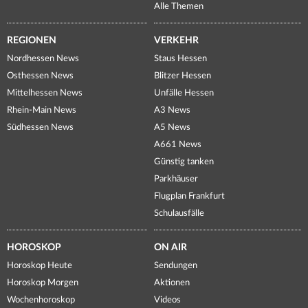
Alle Themen
REGIONEN
VERKEHR
Nordhessen News
Staus Hessen
Osthessen News
Blitzer Hessen
Mittelhessen News
Unfälle Hessen
Rhein-Main News
A3 News
Südhessen News
A5 News
A661 News
Günstig tanken
Parkhäuser
Flugplan Frankfurt
Schulausfälle
HOROSKOP
ON AIR
Horoskop Heute
Sendungen
Horoskop Morgen
Aktionen
Wochenhoroskop
Videos