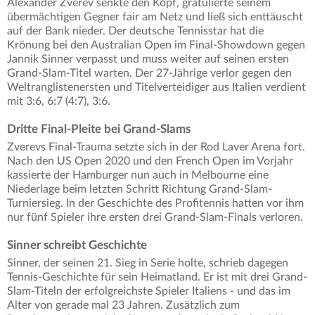
Alexander Zverev senkte den Kopf, gratulierte seinem
übermächtigen Gegner fair am Netz und ließ sich enttäuscht
auf der Bank nieder. Der deutsche Tennisstar hat die
Krönung bei den Australian Open im Final-Showdown gegen
Jannik Sinner verpasst und muss weiter auf seinen ersten
Grand-Slam-Titel warten. Der 27-Jährige verlor gegen den
Weltranglistenersten und Titelverteidiger aus Italien verdient
mit 3:6, 6:7 (4:7), 3:6.
Dritte Final-Pleite bei Grand-Slams
Zverevs Final-Trauma setzte sich in der Rod Laver Arena fort.
Nach den US Open 2020 und den French Open im Vorjahr
kassierte der Hamburger nun auch in Melbourne eine
Niederlage beim letzten Schritt Richtung Grand-Slam-
Turniersieg. In der Geschichte des Profitennis hatten vor ihm
nur fünf Spieler ihre ersten drei Grand-Slam-Finals verloren.
Sinner schreibt Geschichte
Sinner, der seinen 21. Sieg in Serie holte, schrieb dagegen
Tennis-Geschichte für sein Heimatland. Er ist mit drei Grand-
Slam-Titeln der erfolgreichste Spieler Italiens - und das im
Alter von gerade mal 23 Jahren. Zusätzlich zum