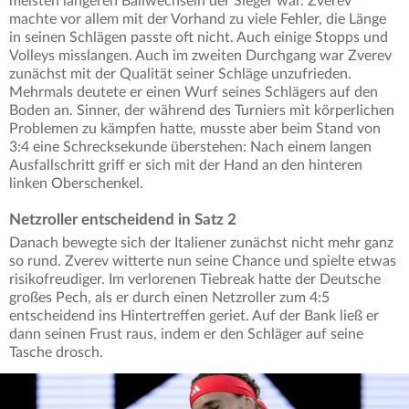
meisten längeren Ballwechseln der Sieger war. Zverev
machte vor allem mit der Vorhand zu viele Fehler, die Länge
in seinen Schlägen passte oft nicht. Auch einige Stopps und
Volleys misslangen. Auch im zweiten Durchgang war Zverev
zunächst mit der Qualität seiner Schläge unzufrieden.
Mehrmals deutete er einen Wurf seines Schlägers auf den
Boden an. Sinner, der während des Turniers mit körperlichen
Problemen zu kämpfen hatte, musste aber beim Stand von
3:4 eine Schrecksekunde überstehen: Nach einem langen
Ausfallschritt griff er sich mit der Hand an den hinteren
linken Oberschenkel.
Netzroller entscheidend in Satz 2
Danach bewegte sich der Italiener zunächst nicht mehr ganz
so rund. Zverev witterte nun seine Chance und spielte etwas
risikofreudiger. Im verlorenen Tiebreak hatte der Deutsche
großes Pech, als er durch einen Netzroller zum 4:5
entscheidend ins Hintertreffen geriet. Auf der Bank ließ er
dann seinen Frust raus, indem er den Schläger auf seine
Tasche drosch.