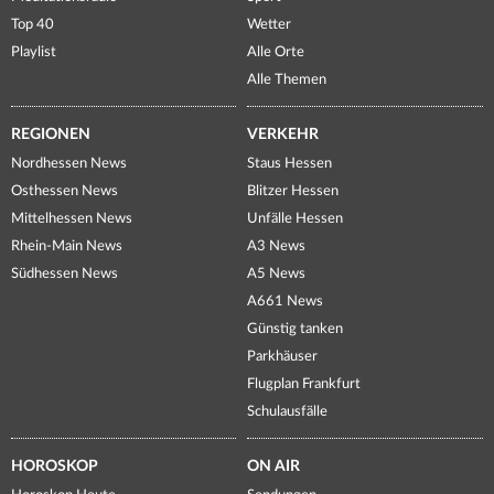
Top 40
Wetter
Playlist
Alle Orte
Alle Themen
REGIONEN
VERKEHR
Nordhessen News
Staus Hessen
Osthessen News
Blitzer Hessen
Mittelhessen News
Unfälle Hessen
Rhein-Main News
A3 News
Südhessen News
A5 News
A661 News
Günstig tanken
Parkhäuser
Flugplan Frankfurt
Schulausfälle
HOROSKOP
ON AIR