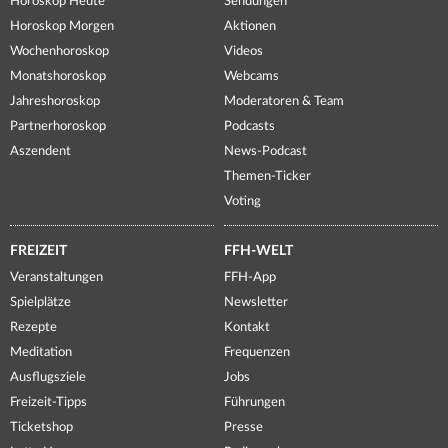
Horoskop Heute
Sendungen
Horoskop Morgen
Aktionen
Wochenhoroskop
Videos
Monatshoroskop
Webcams
Jahreshoroskop
Moderatoren & Team
Partnerhoroskop
Podcasts
Aszendent
News-Podcast
Themen-Ticker
Voting
FREIZEIT
FFH-WELT
Veranstaltungen
FFH-App
Spielplätze
Newsletter
Rezepte
Kontakt
Meditation
Frequenzen
Ausflugsziele
Jobs
Freizeit-Tipps
Führungen
Ticketshop
Presse