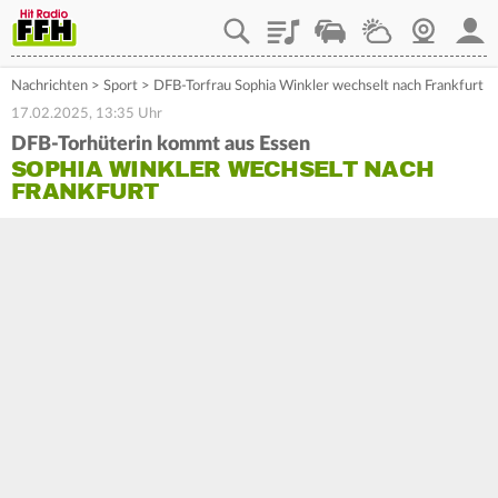
Playlist
Staupilot
Wetter
Webcam
Mein
Nachrichten
>
Sport
>
DFB-Torfrau Sophia Winkler wechselt nach Frankfurt
17.02.2025, 13:35 Uhr
DFB-Torhüterin kommt aus Essen
SOPHIA WINKLER WECHSELT NACH
FRANKFURT