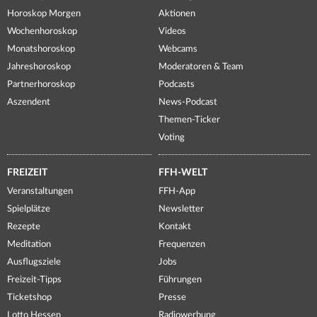
Horoskop Morgen
Aktionen
Wochenhoroskop
Videos
Monatshoroskop
Webcams
Jahreshoroskop
Moderatoren & Team
Partnerhoroskop
Podcasts
Aszendent
News-Podcast
Themen-Ticker
Voting
FREIZEIT
FFH-WELT
Veranstaltungen
FFH-App
Spielplätze
Newsletter
Rezepte
Kontakt
Meditation
Frequenzen
Ausflugsziele
Jobs
Freizeit-Tipps
Führungen
Ticketshop
Presse
Lotto Hessen
Radiowerbung