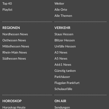
Top 40
Wetter
Playlist
Alle Orte
Alle Themen
REGIONEN
VERKEHR
Nordhessen News
Staus Hessen
Osthessen News
Blitzer Hessen
Mittelhessen News
Unfälle Hessen
Rhein-Main News
A3 News
Südhessen News
A5 News
A661 News
Günstig tanken
Parkhäuser
Flugplan Frankfurt
Schulausfälle
HOROSKOP
ON AIR
Horoskop Heute
Sendungen