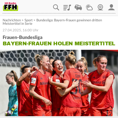
Playlist
Staupilot
Wetter
Webcam
Mein
Nachrichten
>
Sport
>
Bundesliga: Bayern-Frauen gewinnen dritten
Meistertitel in Serie
27.04.2025, 16:00 Uhr
Frauen-Bundesliga
BAYERN-FRAUEN HOLEN MEISTERTITEL