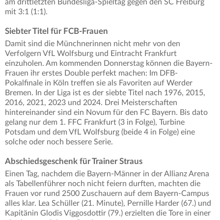
am drittletzten Bundesliga-Spieltag gegen den SC Freiburg
mit 3:1 (1:1).
Siebter Titel für FCB-Frauen
Damit sind die Münchnerinnen nicht mehr von den
Verfolgern VfL Wolfsburg und Eintracht Frankfurt
einzuholen. Am kommenden Donnerstag können die Bayern-
Frauen ihr erstes Double perfekt machen: Im DFB-
Pokalfinale in Köln treffen sie als Favoriten auf Werder
Bremen. In der Liga ist es der siebte Titel nach 1976, 2015,
2016, 2021, 2023 und 2024. Drei Meisterschaften
hintereinander sind ein Novum für den FC Bayern. Bis dato
gelang nur dem 1. FFC Frankfurt (3 in Folge), Turbine
Potsdam und dem VfL Wolfsburg (beide 4 in Folge) eine
solche oder noch bessere Serie.
Abschiedsgeschenk für Trainer Straus
Einen Tag, nachdem die Bayern-Männer in der Allianz Arena
als Tabellenführer noch nicht feiern durften, machten die
Frauen vor rund 2500 Zuschauern auf dem Bayern-Campus
alles klar. Lea Schüller (21. Minute), Pernille Harder (67.) und
Kapitänin Glodis Viggosdottir (79.) erzielten die Tore in einer