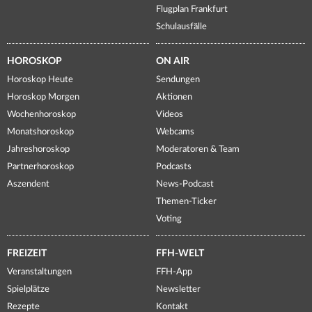
Flugplan Frankfurt
Schulausfälle
HOROSKOP
ON AIR
Horoskop Heute
Sendungen
Horoskop Morgen
Aktionen
Wochenhoroskop
Videos
Monatshoroskop
Webcams
Jahreshoroskop
Moderatoren & Team
Partnerhoroskop
Podcasts
Aszendent
News-Podcast
Themen-Ticker
Voting
FREIZEIT
FFH-WELT
Veranstaltungen
FFH-App
Spielplätze
Newsletter
Rezepte
Kontakt