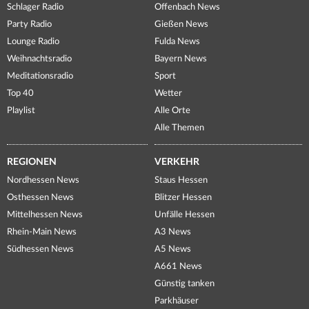
Schlager Radio
Offenbach News
Party Radio
Gießen News
Lounge Radio
Fulda News
Weihnachtsradio
Bayern News
Meditationsradio
Sport
Top 40
Wetter
Playlist
Alle Orte
Alle Themen
REGIONEN
VERKEHR
Nordhessen News
Staus Hessen
Osthessen News
Blitzer Hessen
Mittelhessen News
Unfälle Hessen
Rhein-Main News
A3 News
Südhessen News
A5 News
A661 News
Günstig tanken
Parkhäuser