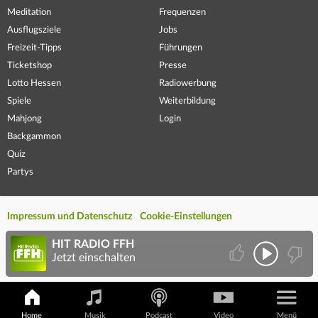
Meditation
Frequenzen
Ausflugsziele
Jobs
Freizeit-Tipps
Führungen
Ticketshop
Presse
Lotto Hessen
Radiowerbung
Spiele
Weiterbildung
Mahjong
Login
Backgammon
Quiz
Partys
Impressum und Datenschutz
Cookie-Einstellungen
HIT RADIO FFH
Jetzt einschalten
Home
Musik
Podcast
Video
Menü