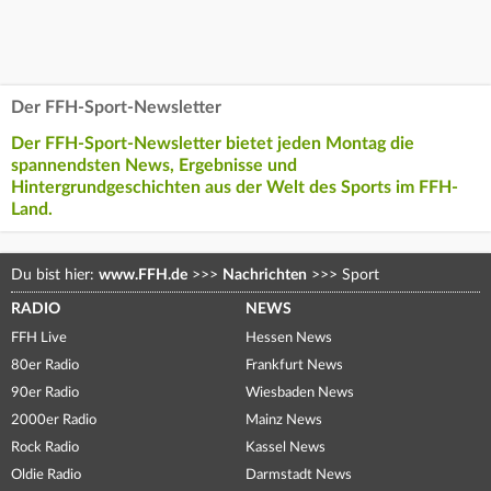
Der FFH-Sport-Newsletter
Der FFH-Sport-Newsletter bietet jeden Montag die
spannendsten News, Ergebnisse und
Hintergrundgeschichten aus der Welt des Sports im FFH-
Land.
Du bist hier:
www.FFH.de
>>>
Nachrichten
>>>
Sport
RADIO
NEWS
FFH Live
Hessen News
80er Radio
Frankfurt News
90er Radio
Wiesbaden News
2000er Radio
Mainz News
Rock Radio
Kassel News
Oldie Radio
Darmstadt News