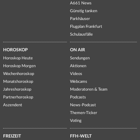
A661 News
Günstig tanken
Parkhäuser
Flugplan Frankfurt
Schulausfälle
HOROSKOP
ON AIR
Horoskop Heute
Sendungen
Horoskop Morgen
Aktionen
Wochenhoroskop
Videos
Monatshoroskop
Webcams
Jahreshoroskop
Moderatoren & Team
Partnerhoroskop
Podcasts
Aszendent
News-Podcast
Themen-Ticker
Voting
FREIZEIT
FFH-WELT