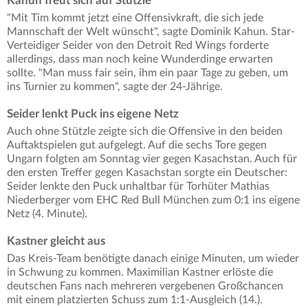
Kahun freut sich auf Stützle
"Mit Tim kommt jetzt eine Offensivkraft, die sich jede
Mannschaft der Welt wünscht", sagte Dominik Kahun. Star-
Verteidiger Seider von den Detroit Red Wings forderte
allerdings, dass man noch keine Wunderdinge erwarten
sollte. "Man muss fair sein, ihm ein paar Tage zu geben, um
ins Turnier zu kommen", sagte der 24-Jährige.
Seider lenkt Puck ins eigene Netz
Auch ohne Stützle zeigte sich die Offensive in den beiden
Auftaktspielen gut aufgelegt. Auf die sechs Tore gegen
Ungarn folgten am Sonntag vier gegen Kasachstan. Auch für
den ersten Treffer gegen Kasachstan sorgte ein Deutscher:
Seider lenkte den Puck unhaltbar für Torhüter Mathias
Niederberger vom EHC Red Bull München zum 0:1 ins eigene
Netz (4. Minute).
Kastner gleicht aus
Das Kreis-Team benötigte danach einige Minuten, um wieder
in Schwung zu kommen. Maximilian Kastner erlöste die
deutschen Fans nach mehreren vergebenen Großchancen
mit einem platzierten Schuss zum 1:1-Ausgleich (14.).