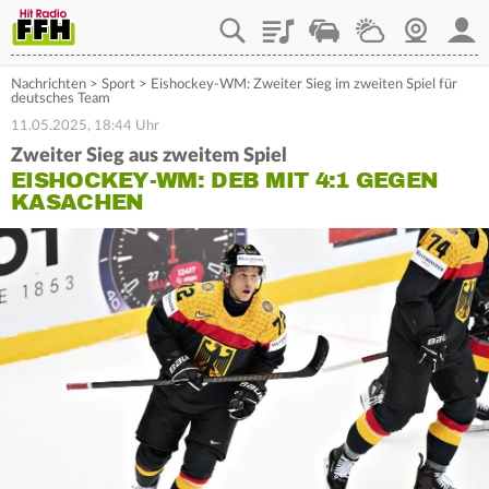
Playlist
Staupilot
Wetter
Webcam
Mein
Nachrichten
>
Sport
>
Eishockey-WM: Zweiter Sieg im zweiten Spiel für
deutsches Team
11.05.2025, 18:44 Uhr
Zweiter Sieg aus zweitem Spiel
EISHOCKEY-WM: DEB MIT 4:1 GEGEN
KASACHEN