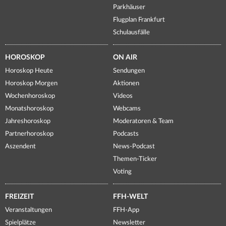
Parkhäuser
Flugplan Frankfurt
Schulausfälle
HOROSKOP
ON AIR
Horoskop Heute
Sendungen
Horoskop Morgen
Aktionen
Wochenhoroskop
Videos
Monatshoroskop
Webcams
Jahreshoroskop
Moderatoren & Team
Partnerhoroskop
Podcasts
Aszendent
News-Podcast
Themen-Ticker
Voting
FREIZEIT
FFH-WELT
Veranstaltungen
FFH-App
Spielplätze
Newsletter