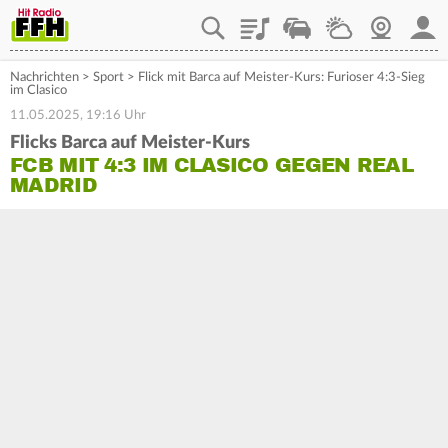
Playlist
Staupilot
Wetter
Webcam
Mein
Nachrichten
>
Sport
>
Flick mit Barca auf Meister-Kurs: Furioser 4:3-Sieg
im Clasico
11.05.2025, 19:16 Uhr
Flicks Barca auf Meister-Kurs
FCB MIT 4:3 IM CLASICO GEGEN REAL
MADRID