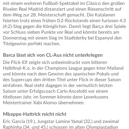
mit einem weiteren Fußball-Spektakel im Clásico den großen
Rivalen Real Madrid distanziert und einen Riesenschritt auf
dem Weg zur 28. Meisterschaft gemacht. Die Katalanen
feierten trotz eines frühen 0:2-Rückstands einen furiosen 4:3
(4:2)-Sieg gegen die Königlichen. Damit liegt Barça drei Spiele
vor Schluss sieben Punkte vor Real und könnte bereits am
Donnerstag mit einem Sieg im Stadtderby bei Espanyol den
Titelgewinn perfekt machen.
Barca lässt sich von CL-Aus nicht unterkriegen
Die Flick-Elf zeigte sich unbeeindruckt vom bitteren
Halbfinal-K.o. in der Champions League gegen Inter Mailand
und könnte nach dem Gewinn des spanischen Pokals und
des Supercups den dritten Titel unter Flick in dieser Saison
einfahren. Real steht dagegen in der vermutlich letzten
Saison unter Erfolgscoach Carlo Ancelotti vor einem
titellosen Jahr, im Sommer könnte dann Leverkusens
Meistertrainer Xabi Alonso übernehmen.
Mbappe-Hattrick reicht nicht
Eric Garcia (19.), Jungstar Lamine Yamal (32.) und zweimal
Raphinha (34. und 45.) schossen im alten Olympiastadion