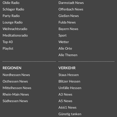
Oldie Radio
Darmstadt News
Schlager Radio
Offenbach News
Party Radio
Gießen News
Lounge Radio
Fulda News
Weihnachtsradio
Bayern News
Meditationsradio
Sport
Top 40
Wetter
Playlist
Alle Orte
Alle Themen
REGIONEN
VERKEHR
Nordhessen News
Staus Hessen
Osthessen News
Blitzer Hessen
Mittelhessen News
Unfälle Hessen
Rhein-Main News
A3 News
Südhessen News
A5 News
A661 News
Günstig tanken