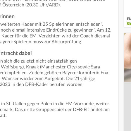
f Österreich (20.30 Uhr/ARD).
erinnen
EM
weiterten Kader mit 25 Spielerinnen entschieden",
G
"noch einmal intensive Eindrücke zu gewinnen". Am 12.
r-Kader für die EM. Verzichten wird der Coach diesmal
 Bayern-Spielerin muss zur Abiturprüfung.
ntracht dabei
sich die zuletzt nicht einsatzfähigen
 Wolfsburg), Knaak (Manchester City) sowie Sara
der empfehlen. Zudem gehören Bayern-Torhüterin Ena
a Wamser wieder zum Aufgebot. Die 21-jährige
i 2023 in den DFB-Kader berufen worden.
 in St. Gallen gegen Polen in die EM-Vorrunde, weiter
nemark. Das dritte Gruppenspiel der DFB-Elf findet am
att.