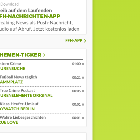
leib auf dem Laufenden
FH-NACHRICHTEN-APP
reaking News als Push-Nachricht,
dio auf Abruf. Jetzt kostenlos laden.
FFH-APP
HEMEN-TICKER
stern Crime
01:00
PURENSUCHE
Fußball News täglich
00:21
TAMMPLATZ
True Crime Podcast
00:05
PURENELEMENTE ORIGINAL
Klaas Heufer-Umlauf
00:01
AYWATCH BERLIN
Wahre Liebesgeschichten
00:01
RUE LOVE