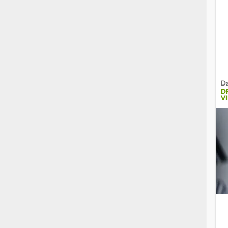
Da
D
I