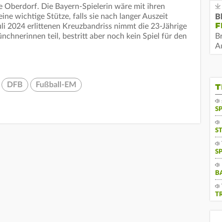
e Oberdorf. Die Bayern-Spielerin wäre mit ihren
ine wichtige Stütze, falls sie nach langer Auszeit
B
F
Juli 2024 erlittenen Kreuzbandriss nimmt die 23-Jährige
chnerinnen teil, bestritt aber noch kein Spiel für den
B
Au
DFB
Fußball-EM
T
S
S
S
B
T