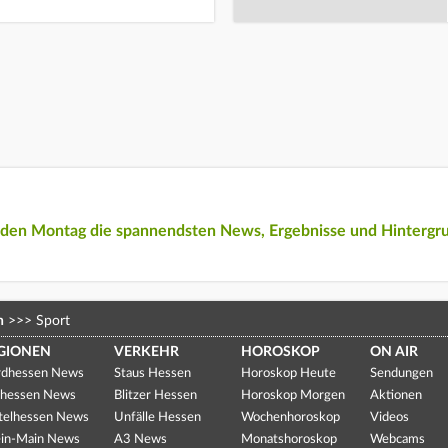
eden Montag die spannendsten News, Ergebnisse und Hintergr
n
>>>
Sport
GIONEN
VERKEHR
HOROSKOP
ON AIR
dhessen News
Staus Hessen
Horoskop Heute
Sendungen
hessen News
Blitzer Hessen
Horoskop Morgen
Aktionen
telhessen News
Unfälle Hessen
Wochenhoroskop
Videos
in-Main News
A3 News
Monatshoroskop
Webcams