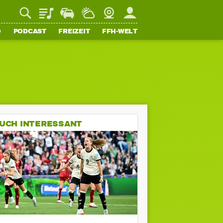
Playlist
Staupilot
Wetter
Webcam
Mein FFH
O
PODCAST
FREIZEIT
FFH-WELT
UCH INTERESSANT